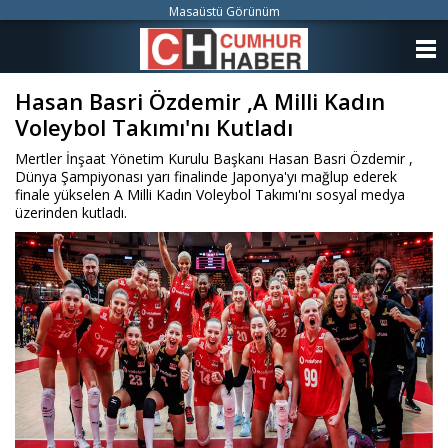
Masaüstü Görünüm
ANASAYFA
Hasan Basri Özdemir ,A Milli Kadın
KATEGORİLER
Voleybol Takımı'nı Kutladı
YAZARLAR
Mertler İnşaat Yönetim Kurulu Başkanı Hasan Basri Özdemir ,
Dünya Şampiyonası yarı finalinde Japonya'yı mağlup ederek
ANKETLER
finale yükselen A Milli Kadın Voleybol Takımı'nı sosyal medya
üzerinden kutladı.
FOTO GALERİ
VİDEO GALERİ
KÜNYE
İLETİŞİM