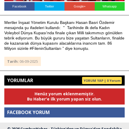
Facebook
Twitter
Google+
Whatsapp
Haberin Doğru Adresi.
Mertler İnşaat Yönetim Kurulu Başkanı Hasan Basri Özdemir
mesajında şu ifadeleri kullandı: '' Tarihinde ilk defa Kadın
Voleybol Dünya Kupası'nda finale çıkan Milli takımımızı gönülden
tebrik ediyorum. Bu büyük gururu bize yaşatan Sultanların, finalde
de kazanarak dünya kupasını alacaklarına inancım tam. 86
Milyon sizinle #FileninSultanları ” diye konuştu.
Tarih:
06-09-2025
YORUMLAR
YORUM YAP | 0 Yorum
Henüz yorum eklenmemiştir.
Bu Haber'e ilk yorum yapan siz olun.
FACEBOOK YORUM
© 2026 CumhurHaber - Türkiye'den ve Dünya'dan Sondakika