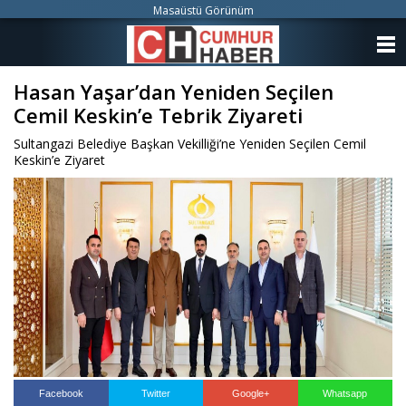
Masaüstü Görünüm
ANASAYFA
Hasan Yaşar’dan Yeniden Seçilen
KATEGORİLER
Cemil Keskin’e Tebrik Ziyareti
YAZARLAR
Sultangazi Belediye Başkan Vekilliği’ne Yeniden Seçilen Cemil
Keskin’e Ziyaret
ANKETLER
FOTO GALERİ
VİDEO GALERİ
KÜNYE
İLETİŞİM
Facebook
Twitter
Google+
Whatsapp