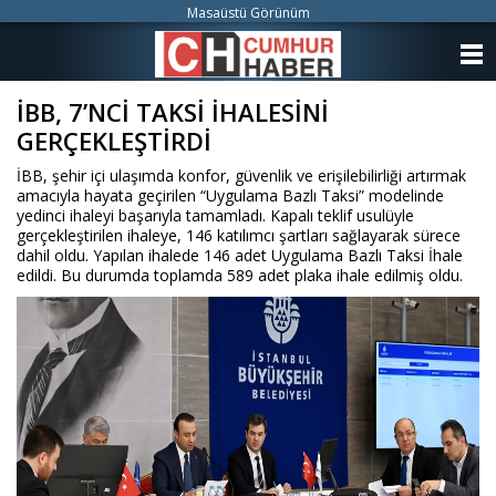
Masaüstü Görünüm
ANASAYFA
İBB, 7’NCİ TAKSİ İHALESİNİ
KATEGORİLER
GERÇEKLEŞTİRDİ
YAZARLAR
İBB, şehir içi ulaşımda konfor, güvenlik ve erişilebilirliği artırmak
amacıyla hayata geçirilen “Uygulama Bazlı Taksi” modelinde
ANKETLER
yedinci ihaleyi başarıyla tamamladı. Kapalı teklif usulüyle
gerçekleştirilen ihaleye, 146 katılımcı şartları sağlayarak sürece
dahil oldu. Yapılan ihalede 146 adet Uygulama Bazlı Taksi İhale
FOTO GALERİ
edildi. Bu durumda toplamda 589 adet plaka ihale edilmiş oldu.
VİDEO GALERİ
KÜNYE
İLETİŞİM