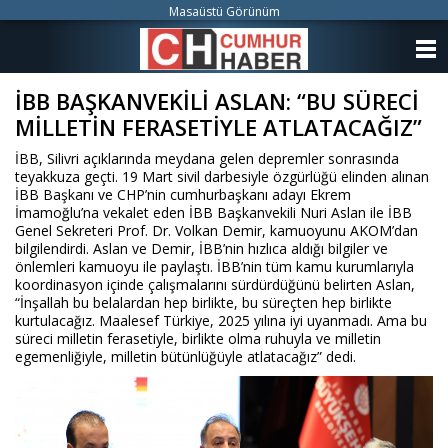
Masaüstü Görünüm
ANASAYFA
İBB BAŞKANVEKİLİ ASLAN: “BU SÜRECİ
KATEGORİLER
MİLLETİN FERASETİYLE ATLATACAĞIZ”
YAZARLAR
İBB, Silivri açıklarında meydana gelen depremler sonrasında
teyakkuza geçti. 19 Mart sivil darbesiyle özgürlüğü elinden alınan
ANKETLER
İBB Başkanı ve CHP’nin cumhurbaşkanı adayı Ekrem
İmamoğlu’na vekalet eden İBB Başkanvekili Nuri Aslan ile İBB
Genel Sekreteri Prof. Dr. Volkan Demir, kamuoyunu AKOM’dan
FOTO GALERİ
bilgilendirdi. Aslan ve Demir, İBB’nin hızlıca aldığı bilgiler ve
önlemleri kamuoyu ile paylaştı. İBB’nin tüm kamu kurumlarıyla
koordinasyon içinde çalışmalarını sürdürdüğünü belirten Aslan,
VİDEO GALERİ
“İnşallah bu belalardan hep birlikte, bu süreçten hep birlikte
kurtulacağız. Maalesef Türkiye, 2025 yılına iyi uyanmadı. Ama bu
süreci milletin ferasetiyle, birlikte olma ruhuyla ve milletin
KÜNYE
egemenliğiyle, milletin bütünlüğüyle atlatacağız” dedi.
İLETİŞİM