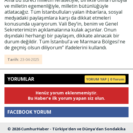
ve milletin egemenliğiyle, milletin bütünlüğüyle
atlatacağız. Tüm İstanbulluları yalan ihbarlara, sosyal
medyadaki paylaşımlara karşı da dikkat etmeleri
konusunda uyarıyorum. Vali Bey’in, benim ve Genel
Sekreterimizin açıklamalarına kulak açsınlar. Onun
dışındaki herhangi bir paylaşım, dikkate alınacak bir
durum değildir. Tüm İstanbul'a ve Marmara Bölgesi'ne
de geçmiş olsun diliyorum” ifadelerini kullandı.
Tarih:
23-04-2025
YORUMLAR
YORUM YAP | 0 Yorum
Henüz yorum eklenmemiştir.
Bu Haber'e ilk yorum yapan siz olun.
FACEBOOK YORUM
© 2026 CumhurHaber - Türkiye'den ve Dünya'dan Sondakika
Yorum