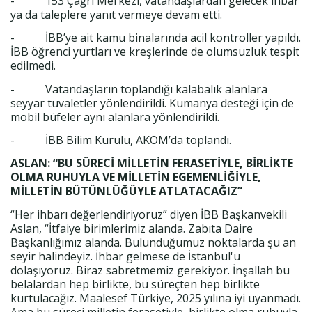
- 153 Çağrı Merkezi, vatandaşlardan gelecek ihbar
ya da taleplere yanıt vermeye devam etti.
- İBB’ye ait kamu binalarında acil kontroller yapıldı.
İBB öğrenci yurtları ve kreşlerinde de olumsuzluk tespit
edilmedi.
- Vatandaşların toplandığı kalabalık alanlara
seyyar tuvaletler yönlendirildi. Kumanya desteği için de
mobil büfeler aynı alanlara yönlendirildi.
- İBB Bilim Kurulu, AKOM’da toplandı.
ASLAN: “BU SÜRECİ MİLLETİN FERASETİYLE, BİRLİKTE
OLMA RUHUYLA VE MİLLETİN EGEMENLİĞİYLE,
MİLLETİN BÜTÜNLÜĞÜYLE ATLATACAĞIZ”
“Her ihbarı değerlendiriyoruz” diyen İBB Başkanvekili
Aslan, “İtfaiye birimlerimiz alanda. Zabıta Daire
Başkanlığımız alanda. Bulunduğumuz noktalarda şu an
seyir halindeyiz. İhbar gelmese de İstanbul'u
dolaşıyoruz. Biraz sabretmemiz gerekiyor. İnşallah bu
belalardan hep birlikte, bu süreçten hep birlikte
kurtulacağız. Maalesef Türkiye, 2025 yılına iyi uyanmadı.
Ama bu süreci milletin ferasetiyle, birlikte olma ruhuyla