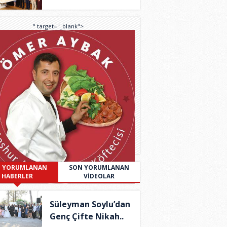
S..
" target="_blank">
 YORUMLANAN
SON YORUMLANAN
HABERLER
VİDEOLAR
Süleyman Soylu’dan
Genç Çifte Nikah..