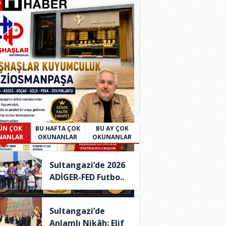
ÜN ÇOK
BU HAFTA ÇOK
BU AY ÇOK
NANLAR
OKUNANLAR
OKUNANLAR
Sultangazi’de 2026
ADİGER-FED Futbo..
Sultangazi’de
Anlamlı Nikâh: Elif