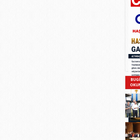
BUG
OKU