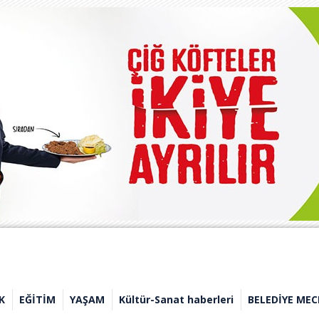
K
EĞİTİM
YAŞAM
Kültür-Sanat haberleri
BELEDİYE MEC