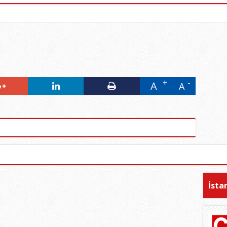
A
A
İsta