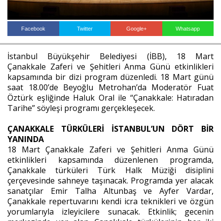
Facebook
Twitter
Google+
Whatsapp
Haberin Doğru Adresi.
İstanbul Büyükşehir Belediyesi (İBB), 18 Mart
Çanakkale Zaferi ve Şehitleri Anma Günü etkinlikleri
kapsamında bir dizi program düzenledi. 18 Mart günü
saat 18.00’de Beyoğlu Metrohan’da Moderatör Fuat
Öztürk eşliğinde Haluk Oral ile “Çanakkale: Hatıradan
Tarihe” söyleşi programı gerçekleşecek.
ÇANAKKALE TÜRKÜLERİ İSTANBUL’UN DÖRT BİR
YANINDA
18 Mart Çanakkale Zaferi ve Şehitleri Anma Günü
etkinlikleri kapsamında düzenlenen programda,
Çanakkale türküleri Türk Halk Müziği disiplini
çerçevesinde sahneye taşınacak. Programda yer alacak
sanatçılar Emir Talha Altunbaş ve Ayfer Vardar,
Çanakkale repertuvarını kendi icra teknikleri ve özgün
yorumlarıyla izleyicilere sunacak. Etkinlik; gecenin