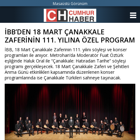
Masaüstü Görünüm
ANASAYFA
İBB’DEN 18 MART ÇANAKKALE
KATEGORİLER
ZAFERİNİN 111. YILINA ÖZEL PROGRAM
YAZARLAR
İBB, 18 Mart Çanakkale Zaferinin 111. yılını söyleşi ve konser
programları ile anıyor. Metrohan’da Moderatör Fuat Öztürk
ANKETLER
eşliğinde Haluk Oral ile “Çanakkale: Hatıradan Tarihe” söyleşi
programı gerçekleşecek. 18 Mart Çanakkale Zaferi ve Şehitleri
Anma Günü etkinlikleri kapsamında düzenlenen konser
FOTO GALERİ
programlarında ise Çanakkale Türkileri sahneye taşınacak.
VİDEO GALERİ
KÜNYE
İLETİŞİM