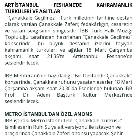
ARTİSTANBUL FESHANE’DE
KAHRAMANLIK
TÜRKÜLERİ VE AĞITLAR
“Çanakkale Geçilmez”: Türk milletinin tarihine destan
olarak yazılan Çanakkale Zaferi; fedakârlığın, cesaretin
ve vatan sevgisinin simgesidir. İBB Türk Halk Müziği
Topluluğu tarafından hazırlanan “Çanakkale Geçilmez”
konserinde, bu büyük destanın izlerini taşıyan
kahramanlık türküleri ve ağıtlar 18 Mart Çarşamba
akşamı saat 21.35’te Artİstanbul Feshane’de
seslendirilecek.
İBB Mehteranı'nın hazırladığı “Bir Destandır Çanakkale”
konserinde, Çanakkale ruhunu yaşatan eserler 18 Mart
Çarşamba akşamı saat 20.30’da Esenler’de bulunan İBB
Prof. Dr. Adem Baştürk Kültür Merkezi’nde
seslendirilecek.
METRO İSTANBUL’DAN ÖZEL ANONS
İBB iştiraki Metro İstanbul ise “Çanakkale Türküsü”
isimli eserin Ruhi Su’ya ait versiyonu ile istasyon ve
araçlarında Çanakkale Zaferi anonsu yapacak. Şehir