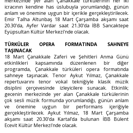
merkezinde yer alan Çanakkale türkülerinin her iki
icracının kendine has üslubuyla yorumlandığı, günün
anlam ve önemine uygun bir içerikle gerçekleştirilecek.
Emir Talha Altunbaş 18 Mart Çarşamba akşamı saat
20.30’da, Ayfer Vardar saat 21.30’da İBB Sancaktepe
Eyüpsultan Kültür Merkezi’nde olacak.
TÜRKÜLER OPERA FORMATINDA SAHNEYE
TAŞINACAK
18 Mart Çanakkale Zaferi ve Şehitleri Anma Günü
etkinlikleri kapsamında düzenlenen bir diğer
programda, Çanakkale türküleri opera formatında
sahneye taşınacak. Tenor Aykut Yılmaz, Çanakkale
repertuvarını tenor vokal tekniğiyle klasik müzik
disiplini çerçevesinde izleyicilere sunacak. Etkinlik;
gecenin merkezinde yer alan Çanakkale türkülerinin
çok sesli müzik formunda yorumlandığı, günün anlam
ve önemine uygun bir performans içeriğiyle
gerçekleştirilecek. Aykut Yılmaz, 18 Mart Çarşamba
akşamı saat 20.30’da Kartal’da bulunan İBB Bülent
Ecevit Kültür Merkezi’nde olacak.