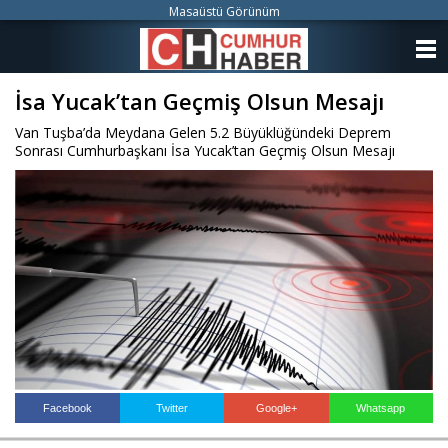
Masaüstü Görünüm
ANASAYFA
İsa Yucak’tan Geçmiş Olsun Mesajı
KATEGORİLER
Van Tuşba’da Meydana Gelen 5.2 Büyüklüğündeki Deprem
YAZARLAR
Sonrası Cumhurbaşkanı İsa Yucak’tan Geçmiş Olsun Mesajı
ANKETLER
FOTO GALERİ
VİDEO GALERİ
KÜNYE
İLETİŞİM
Facebook
Twitter
Google+
Whatsapp