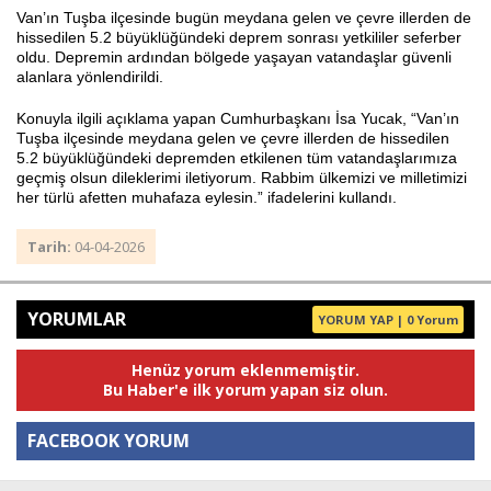
Van’ın Tuşba ilçesinde bugün meydana gelen ve çevre illerden de
hissedilen 5.2 büyüklüğündeki deprem sonrası yetkililer seferber
oldu. Depremin ardından bölgede yaşayan vatandaşlar güvenli
alanlara yönlendirildi.
Haberin Doğru Adresi.
Konuyla ilgili açıklama yapan Cumhurbaşkanı İsa Yucak, “Van’ın
Tuşba ilçesinde meydana gelen ve çevre illerden de hissedilen
5.2 büyüklüğündeki depremden etkilenen tüm vatandaşlarımıza
geçmiş olsun dileklerimi iletiyorum. Rabbim ülkemizi ve milletimizi
her türlü afetten muhafaza eylesin.” ifadelerini kullandı.
Tarih:
04-04-2026
YORUMLAR
YORUM YAP | 0 Yorum
Henüz yorum eklenmemiştir.
Bu Haber'e ilk yorum yapan siz olun.
FACEBOOK YORUM