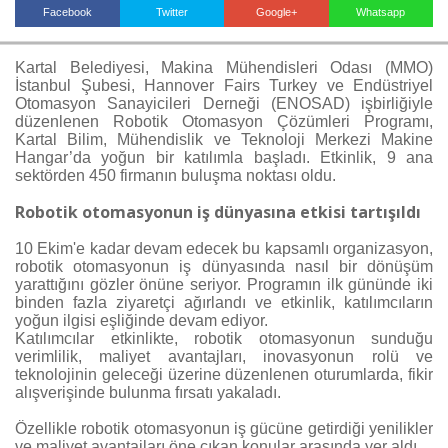
Facebook
Twitter
Google+
Whatsapp
Kartal Belediyesi, Makina Mühendisleri Odası (MMO)
Haberin Doğru Adresi.
İstanbul Şubesi, Hannover Fairs Turkey ve Endüstriyel
Otomasyon Sanayicileri Derneği (ENOSAD) işbirliğiyle
düzenlenen Robotik Otomasyon Çözümleri Programı,
Kartal Bilim, Mühendislik ve Teknoloji Merkezi Makine
Hangar’da yoğun bir katılımla başladı. Etkinlik, 9 ana
sektörden 450 firmanın buluşma noktası oldu.
Robotik otomasyonun iş dünyasına etkisi tartışıldı
10 Ekim'e kadar devam edecek bu kapsamlı organizasyon,
robotik otomasyonun iş dünyasında nasıl bir dönüşüm
yarattığını gözler önüne seriyor. Programın ilk gününde iki
binden fazla ziyaretçi ağırlandı ve etkinlik, katılımcıların
yoğun ilgisi eşliğinde devam ediyor.
Katılımcılar etkinlikte, robotik otomasyonun sunduğu
verimlilik, maliyet avantajları, inovasyonun rolü ve
teknolojinin geleceği üzerine düzenlenen oturumlarda, fikir
alışverişinde bulunma fırsatı yakaladı.
Özellikle robotik otomasyonun iş gücüne getirdiği yenilikler
ve maliyet avantajları öne çıkan konular arasında yer aldı.