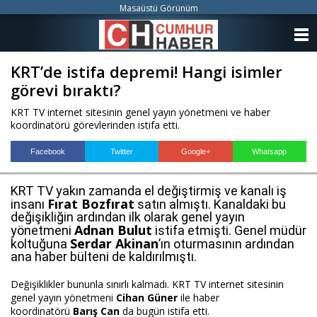
Masaüstü Görünüm
ANASAYFA
KRT’de istifa depremi! Hangi isimler
KATEGORİLER
görevi bıraktı?
YAZARLAR
KRT TV internet sitesinin genel yayın yönetmeni ve haber
koordinatörü görevlerinden istifa etti.
ANKETLER
Facebook
Twitter
Google+
Whatsapp
FOTO GALERİ
KRT TV yakın zamanda el değiştirmiş ve kanalı iş
Fırat Bozfırat
insanı
satın almıştı. Kanaldaki bu
VİDEO GALERİ
değişikliğin ardından ilk olarak genel yayın
Adnan Bulut
yönetmeni
istifa etmişti. Genel müdür
KÜNYE
Serdar Akinan
koltuğuna
’ın oturmasının ardından
ana haber bülteni de kaldırılmıştı.
İLETİŞİM
Değişiklikler bununla sınırlı kalmadı. KRT TV internet sitesinin
genel yayın yönetmeni
Cihan Güner
ile haber
koordinatörü
Barış Can
da bugün istifa etti.