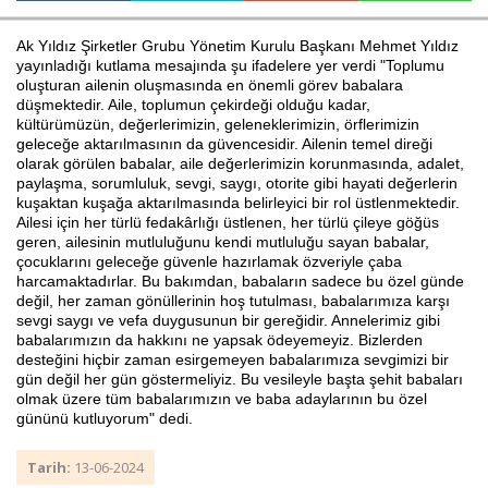
Ak Yıldız Şirketler Grubu Yönetim Kurulu Başkanı Mehmet Yıldız
yayınladığı kutlama mesajında şu ifadelere yer verdi "Toplumu
Haberin Doğru Adresi.
oluşturan ailenin oluşmasında en önemli görev babalara
düşmektedir. Aile, toplumun çekirdeği olduğu kadar,
kültürümüzün, değerlerimizin, geleneklerimizin, örflerimizin
geleceğe aktarılmasının da güvencesidir. Ailenin temel direği
olarak görülen babalar, aile değerlerimizin korunmasında, adalet,
paylaşma, sorumluluk, sevgi, saygı, otorite gibi hayati değerlerin
kuşaktan kuşağa aktarılmasında belirleyici bir rol üstlenmektedir.
Ailesi için her türlü fedakârlığı üstlenen, her türlü çileye göğüs
geren, ailesinin mutluluğunu kendi mutluluğu sayan babalar,
çocuklarını geleceğe güvenle hazırlamak özveriyle çaba
harcamaktadırlar. Bu bakımdan, babaların sadece bu özel günde
değil, her zaman gönüllerinin hoş tutulması, babalarımıza karşı
sevgi saygı ve vefa duygusunun bir gereğidir. Annelerimiz gibi
babalarımızın da hakkını ne yapsak ödeyemeyiz. Bizlerden
desteğini hiçbir zaman esirgemeyen babalarımıza sevgimizi bir
gün değil her gün göstermeliyiz. Bu vesileyle başta şehit babaları
olmak üzere tüm babalarımızın ve baba adaylarının bu özel
gününü kutluyorum" dedi.
Tarih:
13-06-2024