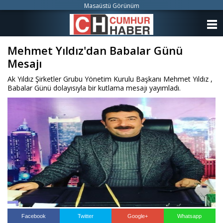
Masaüstü Görünüm
ANASAYFA
Mehmet Yıldız'dan Babalar Günü
KATEGORİLER
Mesajı
YAZARLAR
Ak Yıldız Şirketler Grubu Yönetim Kurulu Başkanı Mehmet Yıldız ,
Babalar Günü dolayısıyla bir kutlama mesajı yayımladı.
ANKETLER
FOTO GALERİ
VİDEO GALERİ
KÜNYE
İLETİŞİM
Facebook
Twitter
Google+
Whatsapp