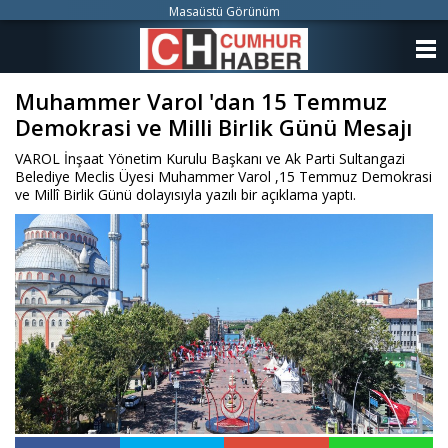
Masaüstü Görünüm
ANASAYFA
Muhammer Varol 'dan 15 Temmuz
KATEGORİLER
Demokrasi ve Milli Birlik Günü Mesajı
YAZARLAR
VAROL İnşaat Yönetim Kurulu Başkanı ve Ak Parti Sultangazi
Belediye Meclis Üyesi Muhammer Varol ,15 Temmuz Demokrasi
ANKETLER
ve Millî Birlik Günü dolayısıyla yazılı bir açıklama yaptı.
FOTO GALERİ
VİDEO GALERİ
KÜNYE
İLETİŞİM