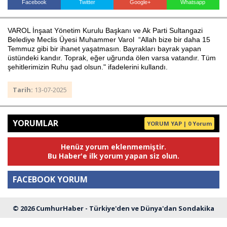
Facebook
Twitter
Google+
Whatsapp
VAROL İnşaat Yönetim Kurulu Başkanı ve Ak Parti Sultangazi
Haberin Doğru Adresi.
Belediye Meclis Üyesi Muhammer Varol “Allah bize bir daha 15
Temmuz gibi bir ihanet yaşatmasın. Bayrakları bayrak yapan
üstündeki kandır. Toprak, eğer uğrunda ölen varsa vatandır. Tüm
şehitlerimizin Ruhu şad olsun." ifadelerini kullandı.
Tarih:
13-07-2025
YORUMLAR
YORUM YAP | 0 Yorum
Henüz yorum eklenmemiştir.
Bu Haber'e ilk yorum yapan siz olun.
FACEBOOK YORUM
© 2026 CumhurHaber - Türkiye'den ve Dünya'dan Sondakika
Yorum