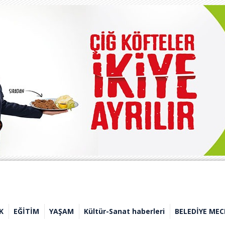
K
EĞİTİM
YAŞAM
Kültür-Sanat haberleri
BELEDİYE MEC