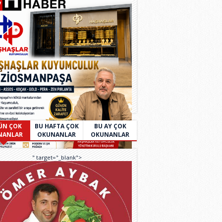
ÜN ÇOK
BU HAFTA ÇOK
BU AY ÇOK
NANLAR
OKUNANLAR
OKUNANLAR
" target="_blank">