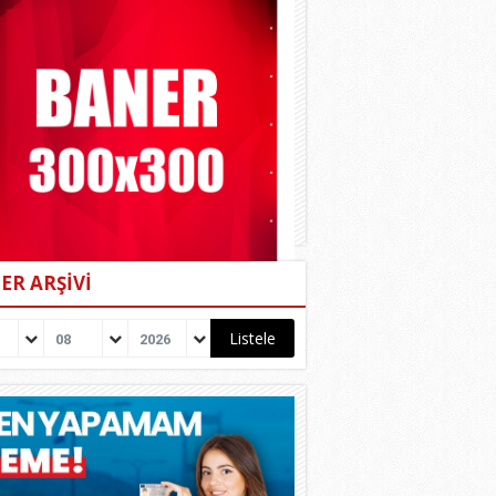
ER ARŞİVİ
08
2026