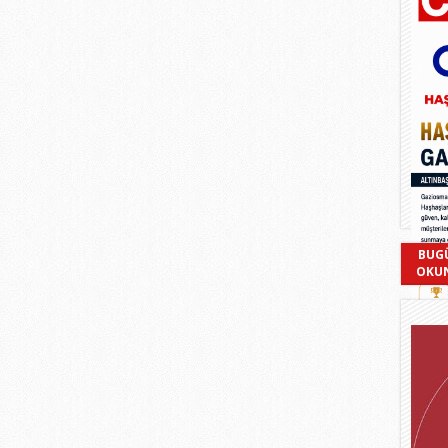
BUG
OKU