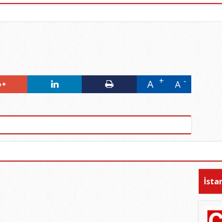
A
A
İsta