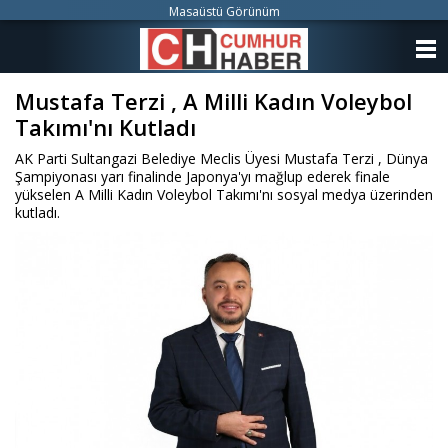
Masaüstü Görünüm
ANASAYFA
Mustafa Terzi , A Milli Kadın Voleybol
KATEGORİLER
Takımı'nı Kutladı
YAZARLAR
AK Parti Sultangazi Belediye Meclis Üyesi Mustafa Terzi , Dünya
Şampiyonası yarı finalinde Japonya'yı mağlup ederek finale
ANKETLER
yükselen A Milli Kadın Voleybol Takımı'nı sosyal medya üzerinden
kutladı.
FOTO GALERİ
VİDEO GALERİ
KÜNYE
İLETİŞİM