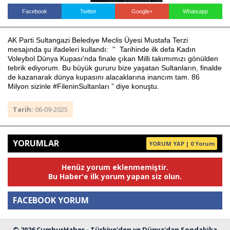
Facebook
Twitter
Google+
Whatsapp
Haberin Doğru Adresi.
AK Parti Sultangazi Belediye Meclis Üyesi Mustafa Terzi
mesajında şu ifadeleri kullandı: '' Tarihinde ilk defa Kadın
Voleybol Dünya Kupası'nda finale çıkan Milli takımımızı gönülden
tebrik ediyorum. Bu büyük gururu bize yaşatan Sultanların, finalde
de kazanarak dünya kupasını alacaklarına inancım tam. 86
Milyon sizinle #FileninSultanları ” diye konuştu.
Tarih:
06-09-2025
YORUMLAR
YORUM YAP | 0 Yorum
Henüz yorum eklenmemiştir.
Bu Haber'e ilk yorum yapan siz olun.
FACEBOOK YORUM
© 2026 CumhurHaber - Türkiye'den ve Dünya'dan Sondakika