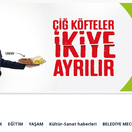
K
EĞİTİM
YAŞAM
Kültür-Sanat haberleri
BELEDİYE MEC