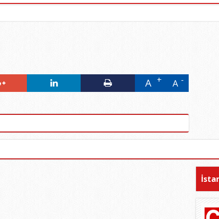
A
A
İsta