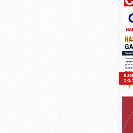
BUG
OKU