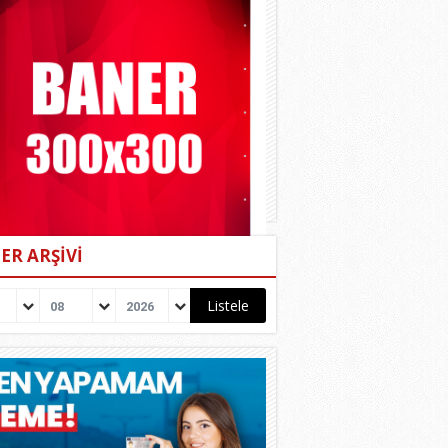
ER ARŞİVİ
08
2026