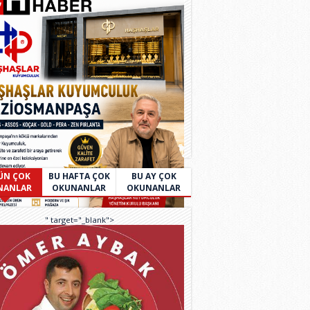
ÜN ÇOK
BU HAFTA ÇOK
BU AY ÇOK
NANLAR
OKUNANLAR
OKUNANLAR
" target="_blank">