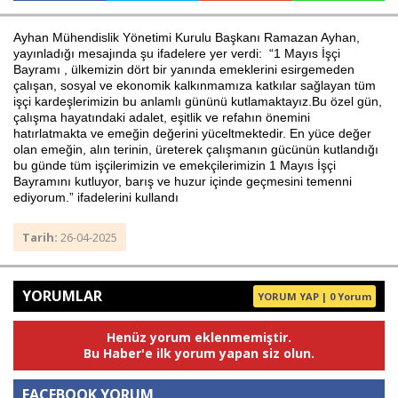
Ayhan Mühendislik Yönetimi Kurulu Başkanı Ramazan Ayhan,
yayınladığı mesajında şu ifadelere yer verdi: “1 Mayıs İşçi
Haberin Doğru Adresi.
Bayramı , ülkemizin dört bir yanında emeklerini esirgemeden
çalışan, sosyal ve ekonomik kalkınmamıza katkılar sağlayan tüm
işçi kardeşlerimizin bu anlamlı gününü kutlamaktayız.Bu özel gün,
çalışma hayatındaki adalet, eşitlik ve refahın önemini
hatırlatmakta ve emeğin değerini yüceltmektedir. En yüce değer
olan emeğin, alın terinin, üreterek çalışmanın gücünün kutlandığı
bu günde tüm işçilerimizin ve emekçilerimizin 1 Mayıs İşçi
Bayramını kutluyor, barış ve huzur içinde geçmesini temenni
ediyorum.” ifadelerini kullandı
Tarih:
26-04-2025
YORUMLAR
YORUM YAP | 0 Yorum
Henüz yorum eklenmemiştir.
Bu Haber'e ilk yorum yapan siz olun.
FACEBOOK YORUM