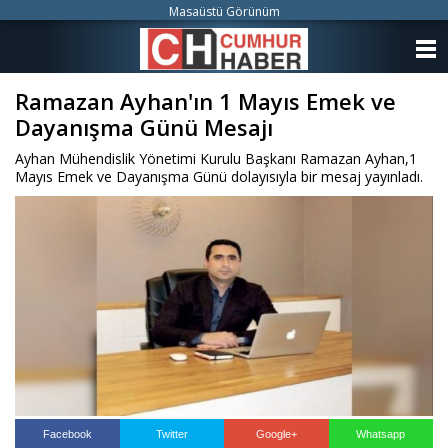
Masaüstü Görünüm
ANASAYFA
Ramazan Ayhan'ın 1 Mayıs Emek ve
KATEGORİLER
Dayanışma Günü Mesajı
YAZARLAR
Ayhan Mühendislik Yönetimi Kurulu Başkanı Ramazan Ayhan,1
Mayıs Emek ve Dayanışma Günü dolayısıyla bir mesaj yayınladı.
ANKETLER
FOTO GALERİ
VİDEO GALERİ
KÜNYE
İLETİŞİM
Facebook
Twitter
Google+
Whatsapp