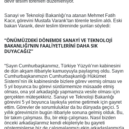
devir teslim törenleri düzenleniyor.
Sanayi ve Teknoloji Bakanlığı’na atanan Mehmet Fatih
Kacır, görevini Mustafa Varank’tan törenle teslim aldı. Eski
bakan Varank, devir teslim töreninde şunları söyledi:
“
ÖNÜMÜZDEKİ DÖNEMDE SANAYİ VE TEKNOLOJİ
BAKANLIĞI’NIN FAALİYETLERİNİ DAHA SIK
DUYACAĞIZ”
“Sayın Cumhurbaşkanımız, Türkiye Yüzyılı’nın kabinesini
de dün akşam itibariyle kamuoyuyla paylaşmış oldu. Sayın
Cumhurbaşkanımızın Cumhurbaşkanlığı Hükümet
Sistemi’nin ilk kabinesinde bizlere görev vermiş olması ve
5 yıl boyunca bu görevi sürdürmemize müsaade etmiş
olması, ona yol arkadaşlığı yapmamıza vesile olması için
gerçekten müteşekkiriz. Sanayi ve Teknoloji Bakanlığı
görevini 5 yıl boyunca layıkıyla yerine getirmek için gayret
ettim. Görevler de sorumluluklar da bu dünyada geçici. 5
yıllık görevimizin bugün itibariyle sonuna gelmiş olduk. Bu,
bir takım çalışması. Bu, bir ekip çalışması. Nasıl bizden
önceki arkadaşlarımız kendi ekipleriyle bu gayreti
göstermişlerse biz de çalışmalarımızı ekip arkadaşlarımızla