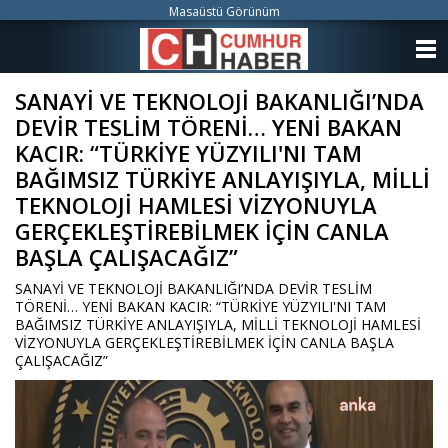
Masaüstü Görünüm
ANASAYFA
SANAYİ VE TEKNOLOJİ BAKANLIĞI’NDA
KATEGORİLER
DEVİR TESLİM TÖRENİ… YENİ BAKAN
YAZARLAR
KACIR: “TÜRKİYE YÜZYILI'NI TAM
BAĞIMSIZ TÜRKİYE ANLAYIŞIYLA, MİLLİ
ANKETLER
TEKNOLOJİ HAMLESİ VİZYONUYLA
GERÇEKLEŞTİREBİLMEK İÇİN CANLA
FOTO GALERİ
BAŞLA ÇALIŞACAĞIZ”
SANAYİ VE TEKNOLOJİ BAKANLIĞI’NDA DEVİR TESLİM
VİDEO GALERİ
TÖRENİ… YENİ BAKAN KACIR: “TÜRKİYE YÜZYILI'NI TAM
BAĞIMSIZ TÜRKİYE ANLAYIŞIYLA, MİLLİ TEKNOLOJİ HAMLESİ
KÜNYE
VİZYONUYLA GERÇEKLEŞTİREBİLMEK İÇİN CANLA BAŞLA
ÇALIŞACAĞIZ”
İLETİŞİM