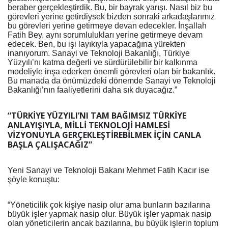
beraber gerçekleştirdik. Bu, bir bayrak yarışı. Nasıl biz bu
görevleri yerine getirdiysek bizden sonraki arkadaşlarımız
bu görevleri yerine getirmeye devan edecekler. İnşallah
Fatih Bey, aynı sorumlulukları yerine getirmeye devam
edecek. Ben, bu işi layıkıyla yapacağına yürekten
inanıyorum. Sanayi ve Teknoloji Bakanlığı, Türkiye
Yüzyılı’nı katma değerli ve sürdürülebilir bir kalkınma
modeliyle inşa ederken önemli görevleri olan bir bakanlık.
Bu manada da önümüzdeki dönemde Sanayi ve Teknoloji
Bakanlığı’nın faaliyetlerini daha sık duyacağız.”
“TÜRKİYE YÜZYILI’NI TAM BAĞIMSIZ TÜRKİYE
ANLAYIŞIYLA, MİLLİ TEKNOLOJİ HAMLESİ
VİZYONUYLA GERÇEKLEŞTİREBİLMEK İÇİN CANLA
BAŞLA ÇALIŞACAĞIZ”
Yeni Sanayi ve Teknoloji Bakanı Mehmet Fatih Kacır ise
şöyle konuştu:
“Yöneticilik çok kişiye nasip olur ama bunların bazılarına
büyük işler yapmak nasip olur. Büyük işler yapmak nasip
olan yöneticilerin ancak bazılarına, bu büyük işlerin toplum