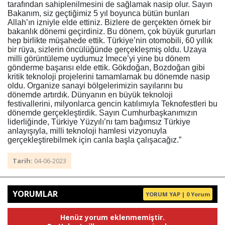
tarafından sahiplenilmesini de sağlamak nasip olur. Sayın
Bakanım, siz geçtiğimiz 5 yıl boyunca bütün bunları
Allah’ın izniyle elde ettiniz. Bizlere de gerçekten örnek bir
bakanlık dönemi geçirdiniz. Bu dönem, çok büyük gururları
hep birlikte müşahede ettik. Türkiye’nin otomobili, 60 yıllık
bir rüya, sizlerin öncülüğünde gerçekleşmiş oldu. Uzaya
milli görüntüleme uydumuz İmece’yi yine bu dönem
gönderme başarısı elde ettik. Gökdoğan, Bozdoğan gibi
kritik teknoloji projelerini tamamlamak bu dönemde nasip
oldu. Organize sanayi bölgelerimizin sayılarını bu
dönemde artırdık. Dünyanın en büyük teknoloji
festivallerini, milyonlarca gencin katılımıyla Teknofestleri bu
dönemde gerçekleştirdik. Sayın Cumhurbaşkanımızın
liderliğinde, Türkiye Yüzyılı’nı tam bağımsız Türkiye
anlayışıyla, milli teknoloji hamlesi vizyonuyla
gerçekleştirebilmek için canla başla çalışacağız.”
Tarih:
04-06-2023
YORUMLAR
YORUM YAP | 0 Yorum
Henüz yorum eklenmemiştir.