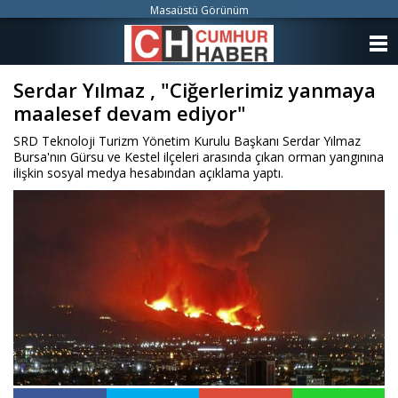
Masaüstü Görünüm
ANASAYFA
Serdar Yılmaz , "Ciğerlerimiz yanmaya
KATEGORİLER
maalesef devam ediyor"
YAZARLAR
SRD Teknoloji Turizm Yönetim Kurulu Başkanı Serdar Yılmaz
Bursa'nın Gürsu ve Kestel ilçeleri arasında çıkan orman yangınına
ANKETLER
ilişkin sosyal medya hesabından açıklama yaptı.
FOTO GALERİ
VİDEO GALERİ
KÜNYE
İLETİŞİM