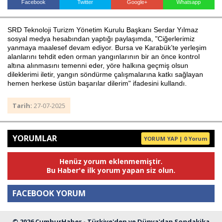
Facebook
Twitter
Google+
Whatsapp
SRD Teknoloji Turizm Yönetim Kurulu Başkanı Serdar Yılmaz
Haberin Doğru Adresi.
sosyal medya hesabından yaptığı paylaşımda, "Ciğerlerimiz
yanmaya maalesef devam ediyor. Bursa ve Karabük’te yerleşim
alanlarını tehdit eden orman yangınlarının bir an önce kontrol
altına alınmasını temenni eder, yöre halkına geçmiş olsun
dileklerimi iletir, yangın söndürme çalışmalarına katkı sağlayan
hemen herkese üstün başarılar dilerim" ifadesini kullandı.
Tarih:
27-07-2025
YORUMLAR
YORUM YAP | 0 Yorum
Henüz yorum eklenmemiştir.
Bu Haber'e ilk yorum yapan siz olun.
FACEBOOK YORUM
© 2026 CumhurHaber - Türkiye'den ve Dünya'dan Sondakika