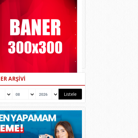
ER ARŞİVİ
08
2026