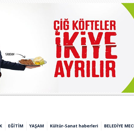
K
EĞİTİM
YAŞAM
Kültür-Sanat haberleri
BELEDİYE MEC