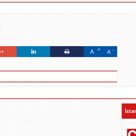
A
A
İsta