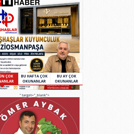
ÜN ÇOK
BU HAFTA ÇOK
BU AY ÇOK
NANLAR
OKUNANLAR
OKUNANLAR
" target="_blank">