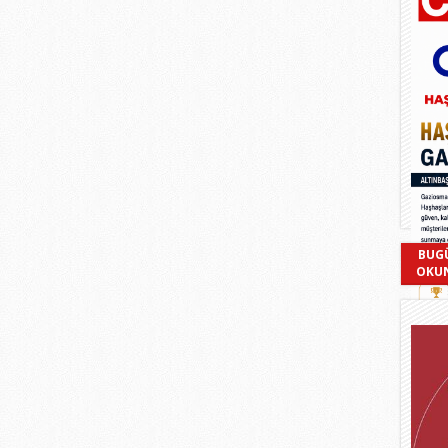
BUG
OKU