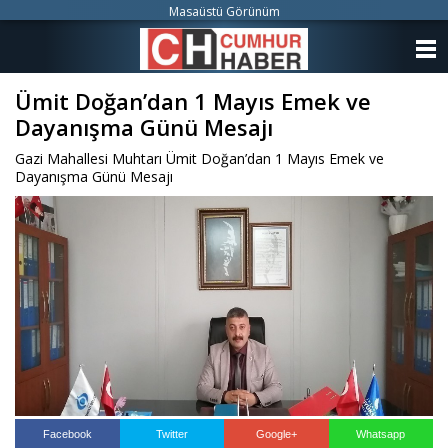
Masaüstü Görünüm
ANASAYFA
Ümit Doğan’dan 1 Mayıs Emek ve
KATEGORİLER
Dayanışma Günü Mesajı
YAZARLAR
Gazi Mahallesi Muhtarı Ümit Doğan’dan 1 Mayıs Emek ve
Dayanışma Günü Mesajı
ANKETLER
FOTO GALERİ
VİDEO GALERİ
KÜNYE
İLETİŞİM
Facebook
Twitter
Google+
Whatsapp