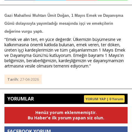
Gazi Mahallesi Muhtarı Ümit Doğan, 1 Mayıs Emek ve Dayanışma 
Haberin Doğru Adresi.
Günü dolayısıyla yayımladığı mesajında işçi ve emekçilerin 
değerine vurgu yaptı.
“Emek ve alın teri, en yüce değerdir. Ülkemizin büyümesine ve 
kalkınmasına önemli katkıda bulunan, emek veren, ter döken, 
üreten işçi kardeşlerimizin ve tüm çalışanlarımızın 1 Mayıs Emek 
ve Dayanışma Günü'nü kutluyorum. Emeğin bayramı 1 Mayıs'ın 
birliğimizin, beraberliğimizin, kardeşliğimizin ve dayanışmamızın 
artmasına vesile olmasını temenni ediyorum.”
Tarih:
27-04-2026
YORUMLAR
YORUM YAP | 0 Yorum
Henüz yorum eklenmemiştir.
Bu Haber'e ilk yorum yapan siz olun.
FACEBOOK YORUM