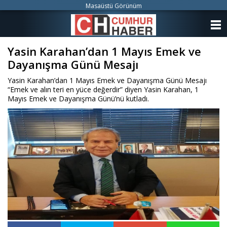
Masaüstü Görünüm
ANASAYFA
Yasin Karahan’dan 1 Mayıs Emek ve
KATEGORİLER
Dayanışma Günü Mesajı
YAZARLAR
Yasin Karahan’dan 1 Mayıs Emek ve Dayanışma Günü Mesajı
“Emek ve alın teri en yüce değerdir” diyen Yasin Karahan, 1
ANKETLER
Mayıs Emek ve Dayanışma Günü’nü kutladı.
FOTO GALERİ
VİDEO GALERİ
KÜNYE
İLETİŞİM