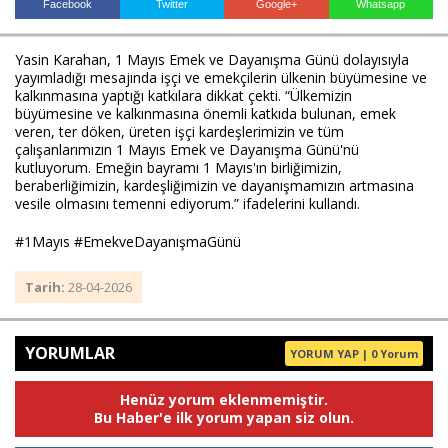
Facebook
Twitter
Google+
Whatsapp
Yasin Karahan, 1 Mayıs Emek ve Dayanışma Günü dolayısıyla 
Haberin Doğru Adresi.
yayımladığı mesajında işçi ve emekçilerin ülkenin büyümesine ve 
kalkınmasına yaptığı katkılara dikkat çekti. “Ülkemizin 
büyümesine ve kalkınmasına önemli katkıda bulunan, emek 
veren, ter döken, üreten işçi kardeşlerimizin ve tüm 
çalışanlarımızın 1 Mayıs Emek ve Dayanışma Günü'nü 
kutluyorum. Emeğin bayramı 1 Mayıs'ın birliğimizin, 
beraberliğimizin, kardeşliğimizin ve dayanışmamızın artmasına 
vesile olmasını temenni ediyorum.” ifadelerini kullandı.
#1Mayıs #EmekveDayanışmaGünü
Tarih:
28-04-2026
YORUMLAR
YORUM YAP | 0 Yorum
Henüz yorum eklenmemiştir.
Bu Haber'e ilk yorum yapan siz olun.