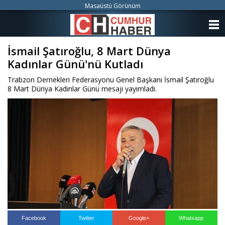
Masaüstü Görünüm
ANASAYFA
İsmail Şatıroğlu, 8 Mart Dünya
KATEGORİLER
Kadınlar Günü'nü Kutladı
YAZARLAR
Trabzon Dernekleri Federasyonu Genel Başkanı İsmail Şatıroğlu
8 Mart Dünya Kadınlar Günü mesajı yayımladı.
ANKETLER
FOTO GALERİ
VİDEO GALERİ
KÜNYE
İLETİŞİM
Facebook
Twitter
Google+
Whatsapp