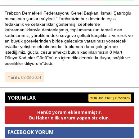
Trabzon Dernekleri Federasyonu Genel Başkanı İsmail Şatıroğlu
mesajında şunları söyledi:" Tarihimizin her devrinde eşsiz
Haberin Doğru Adresi.
fedakarlık ve cefakarlıklar göstermiş, cephelerde
kahramanlıklarıyla destanlaşmış, toplumumuzun temeli olan
kadınlarımız, yüreklerindeki sevgi ve şefkati karşılıksız vererek ve
en büyük görevlerinden biride gelecekte vatanımızı yönetecek
evlatlar yetiştirecek olmasıdır. Toplumda daha çok görmek
istediğimiz, güçlü, cesur emekçi bütün kadınlarımızın 8 Mart
Dünya Kadınlar Günü"nü en içten dileklerimle kutluyor, sağlık ve
esenlikler diliyorum"dedi.
Tarih:
08-03-2024
YORUMLAR
YORUM YAP | 0 Yorum
Henüz yorum eklenmemiştir.
Bu Haber'e ilk yorum yapan siz olun.
FACEBOOK YORUM