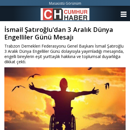
Masaüstü Görünüm
ANASAYFA
İsmail Şatıroğlu'dan 3 Aralık Dünya
KATEGORİLER
Engelliler Günü Mesajı
YAZARLAR
Trabzon Dernekleri Federasyonu Genel Başkanı İsmail Şatıroğlu
3 Aralık Dünya Engelliler Günü dolayısıyla yayımladığı mesajında,
ANKETLER
engelli bireylerin eşit yurttaşlık hakkına ve toplumsal duyarlılığa
dikkat çekti.
FOTO GALERİ
VİDEO GALERİ
KÜNYE
İLETİŞİM