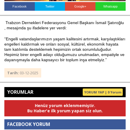
Facebook
Twitter
Google+
Whatsapp
Haberin Doğru Adresi.
Trabzon Dernekleri Federasyonu Genel Başkanı İsmail Şatıroğlu
, mesajında şu ifadelere yer verdi:
“Engelli vatandaşlarımızın yaşam kalitesini artırmak, karşılaştıkları
engelleri kaldırmak ve onları sosyal, kültürel, ekonomik hayata
tam katılımla desteklemek hepimizin ortak sorumluluğudur.
Hepimiz birer engelli adayı olduğumuzu unutmadan, empatiyle ve
dayanışmayla daha kapsayıcı bir toplum inşa etmeliyiz.”
Tarih:
03-12-2025
YORUMLAR
YORUM YAP | 0 Yorum
Henüz yorum eklenmemiştir.
Bu Haber'e ilk yorum yapan siz olun.
FACEBOOK YORUM