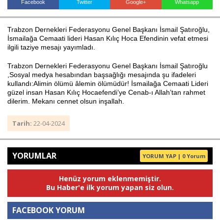
Facebook
Twitter
Google+
Whatsapp
Trabzon Dernekleri Federasyonu Genel Başkanı İsmail Şatıroğlu,
Haberin Doğru Adresi.
İsmailağa Cemaati lideri Hasan Kılıç Hoca Efendinin vefat etmesi
ilgili taziye mesajı yayımladı.
Trabzon Dernekleri Federasyonu Genel Başkanı İsmail Şatıroğlu
,Sosyal medya hesabından başsağlığı mesajında şu ifadeleri
kullandı:Alimin ölümü âlemin ölümüdür! İsmailağa Cemaati Lideri
güzel insan Hasan Kılıç Hocaefendi’ye Cenab-ı Allah’tan rahmet
dilerim. Mekanı cennet olsun inşallah.
Tarih:
22-04-2024
YORUMLAR
YORUM YAP | 0 Yorum
Henüz yorum eklenmemiştir.
Bu Haber'e ilk yorum yapan siz olun.
FACEBOOK YORUM