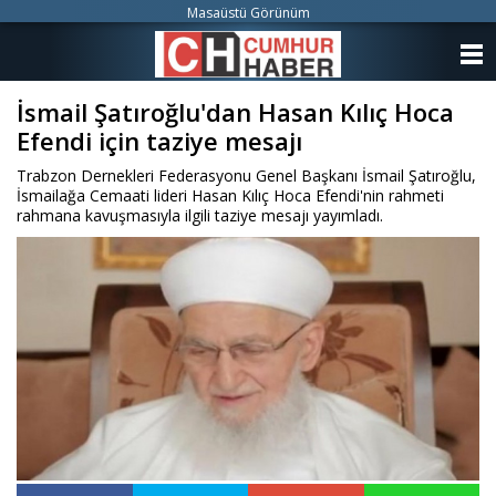
Masaüstü Görünüm
ANASAYFA
İsmail Şatıroğlu'dan Hasan Kılıç Hoca
KATEGORİLER
Efendi için taziye mesajı
YAZARLAR
Trabzon Dernekleri Federasyonu Genel Başkanı İsmail Şatıroğlu,
İsmailağa Cemaati lideri Hasan Kılıç Hoca Efendi'nin rahmeti
ANKETLER
rahmana kavuşmasıyla ilgili taziye mesajı yayımladı.
FOTO GALERİ
VİDEO GALERİ
KÜNYE
İLETİŞİM