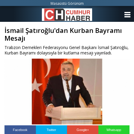
Masaüstü Görünüm
ANASAYFA
İsmail Şatıroğlu'dan Kurban Bayramı
KATEGORİLER
Mesajı
YAZARLAR
Trabzon Dernekleri Federasyonu Genel Başkanı İsmail Şatıroğlu,
Kurban Bayramı dolayısıyla bir kutlama mesajı yayınladı.
ANKETLER
FOTO GALERİ
VİDEO GALERİ
KÜNYE
İLETİŞİM
Facebook
Twitter
Google+
Whatsapp