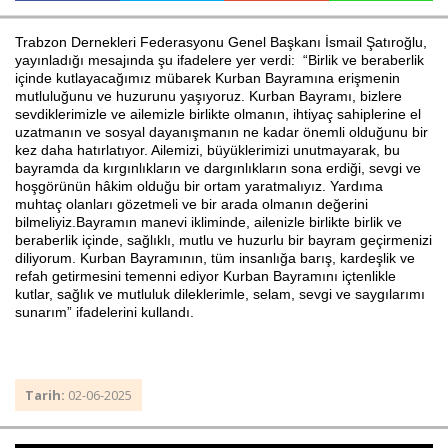
Trabzon Dernekleri Federasyonu Genel Başkanı İsmail Şatıroğlu,
yayınladığı mesajında şu ifadelere yer verdi: “Birlik ve beraberlik
Haberin Doğru Adresi.
içinde kutlayacağımız mübarek Kurban Bayramına erişmenin
mutluluğunu ve huzurunu yaşıyoruz. Kurban Bayramı, bizlere
sevdiklerimizle ve ailemizle birlikte olmanın, ihtiyaç sahiplerine el
uzatmanın ve sosyal dayanışmanın ne kadar önemli olduğunu bir
kez daha hatırlatıyor. Ailemizi, büyüklerimizi unutmayarak, bu
bayramda da kırgınlıkların ve dargınlıkların sona erdiği, sevgi ve
hoşgörünün hâkim olduğu bir ortam yaratmalıyız. Yardıma
muhtaç olanları gözetmeli ve bir arada olmanın değerini
bilmeliyiz.Bayramın manevi ikliminde, ailenizle birlikte birlik ve
beraberlik içinde, sağlıklı, mutlu ve huzurlu bir bayram geçirmenizi
diliyorum. Kurban Bayramının, tüm insanlığa barış, kardeşlik ve
refah getirmesini temenni ediyor Kurban Bayramını içtenlikle
kutlar, sağlık ve mutluluk dileklerimle, selam, sevgi ve saygılarımı
sunarım” ifadelerini kullandı.
Tarih:
02-06-2025