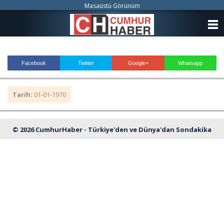
Masaüstü Görünüm
ANASAYFA
KATEGORİLER
Facebook
Twitter
Google+
Whatsapp
YAZARLAR
Tarih:
01-01-1970
ANKETLER
FOTO GALERİ
© 2026 CumhurHaber - Türkiye'den ve Dünya'dan Sondakika
VİDEO GALERİ
Haberleri
KÜNYE
İLETİŞİM