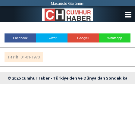
Masaüstü Görünüm
ANASAYFA
KATEGORİLER
Facebook
Twitter
Google+
Whatsapp
YAZARLAR
Tarih:
01-01-1970
ANKETLER
FOTO GALERİ
© 2026 CumhurHaber - Türkiye'den ve Dünya'dan Sondakika
VİDEO GALERİ
Haberleri
KÜNYE
İLETİŞİM