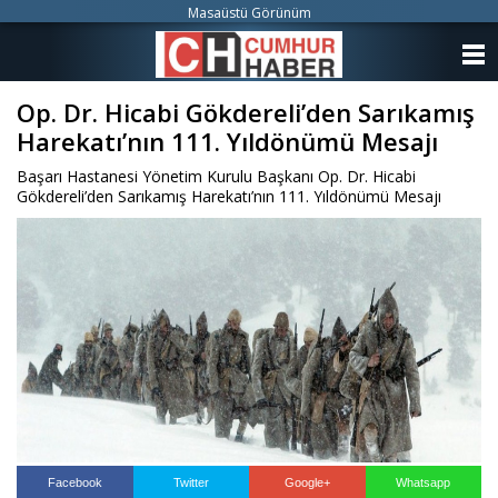
Masaüstü Görünüm
ANASAYFA
Op. Dr. Hicabi Gökdereli’den Sarıkamış
KATEGORİLER
Harekatı’nın 111. Yıldönümü Mesajı
YAZARLAR
Başarı Hastanesi Yönetim Kurulu Başkanı Op. Dr. Hicabi
Gökdereli’den Sarıkamış Harekatı’nın 111. Yıldönümü Mesajı
ANKETLER
FOTO GALERİ
VİDEO GALERİ
KÜNYE
İLETİŞİM
Facebook
Twitter
Google+
Whatsapp