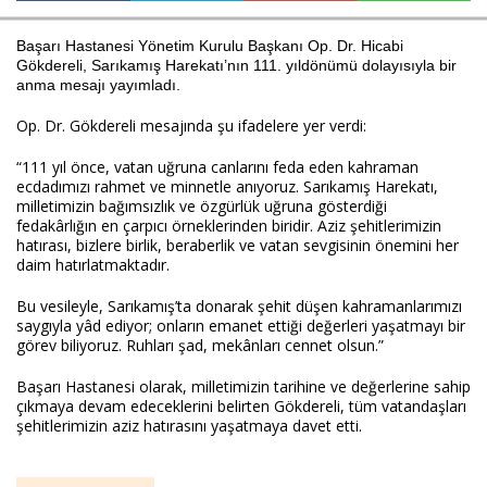
Başarı Hastanesi Yönetim Kurulu Başkanı Op. Dr. Hicabi
Gökdereli, Sarıkamış Harekatı’nın 111. yıldönümü dolayısıyla bir
Haberin Doğru Adresi.
anma mesajı yayımladı.
Op. Dr. Gökdereli mesajında şu ifadelere yer verdi:
“111 yıl önce, vatan uğruna canlarını feda eden kahraman
ecdadımızı rahmet ve minnetle anıyoruz. Sarıkamış Harekatı,
milletimizin bağımsızlık ve özgürlük uğruna gösterdiği
fedakârlığın en çarpıcı örneklerinden biridir. Aziz şehitlerimizin
hatırası, bizlere birlik, beraberlik ve vatan sevgisinin önemini her
daim hatırlatmaktadır.
Bu vesileyle, Sarıkamış’ta donarak şehit düşen kahramanlarımızı
saygıyla yâd ediyor; onların emanet ettiği değerleri yaşatmayı bir
görev biliyoruz. Ruhları şad, mekânları cennet olsun.”
Başarı Hastanesi olarak, milletimizin tarihine ve değerlerine sahip
çıkmaya devam edeceklerini belirten Gökdereli, tüm vatandaşları
şehitlerimizin aziz hatırasını yaşatmaya davet etti.