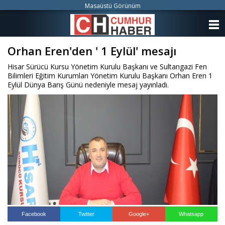
Masaüstü Görünüm
ANASAYFA
Orhan Eren'den ' 1 Eylül' mesajı
KATEGORİLER
Hisar Sürücü Kursu Yönetim Kurulu Başkanı ve Sultangazi Fen
YAZARLAR
Bilimleri Eğitim Kurumları Yönetim Kurulu Başkanı Orhan Eren 1
Eylül Dünya Barış Günü nedeniyle mesaj yayınladı.
ANKETLER
FOTO GALERİ
VİDEO GALERİ
KÜNYE
İLETİŞİM
Facebook
Twitter
Google+
Whatsapp