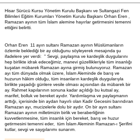
Hisar Sürücü Kursu Yönetim Kurulu Başkanı ve Sultangazi Fen
Bilimleri Eğitim Kurumları Yönetim Kurulu Başkanı Orhan Eren ,
Ramazan ayının tüm İslam alemine hayırlar getirmesini temenni
Haberin Doğru Adresi.
ettiğini belirtti.
Orhan Eren 11 ayın sultanı Ramazan ayının Müslümanların
özlemle beklediği bir ay olduğunu söyleyerek mesajında şu
ifadelere yer verdi: '' Sevgi, paylaşma ve kardeşlik duygularını
hep birlikte idrak edeceğimiz, manevi güzellikleriyle tüm insanlığı
kuşatan mübarek Ramazan ayına girmiş bulunuyoruz. Ramazan
ayı tüm dünyada olmak üzere, İslam Aleminde de barış ve
huzurun hâkim olduğu, tüm insanların kardeşlik duygularıyla
birlikte yaşadığı günlere vesile olması açısından da mübarek bir
ay. Rahmet kapılarının sonuna kadar açıldığı bu kutsal ay,
marifet, bolluk ve bereket ayıdır. Yardımlaşma ve paylaşmanın
arttığı, içerisinde bin aydan hayırlı olan Kadir Gecesini barındıran
Ramazan ayı, mucizelerle dolu bir aydır. On bir ayın sultanı
Ramazan ayının milletimizin birlik ve beraberliğinin
kuvvetlenmesine, tüm insanlık için bereket, barış ve huzur
getirmesini temenni eder, tüm İslam Aleminin Ramazan-ı Şerifini
kutlar, sevgi ve saygılarımı sunarım.