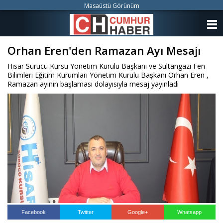
Masaüstü Görünüm
ANASAYFA
Orhan Eren'den Ramazan Ayı Mesajı
KATEGORİLER
Hisar Sürücü Kursu Yönetim Kurulu Başkanı ve Sultangazi Fen
YAZARLAR
Bilimleri Eğitim Kurumları Yönetim Kurulu Başkanı Orhan Eren ,
Ramazan ayının başlaması dolayısıyla mesaj yayınladı
ANKETLER
FOTO GALERİ
VİDEO GALERİ
KÜNYE
İLETİŞİM
Facebook
Twitter
Google+
Whatsapp