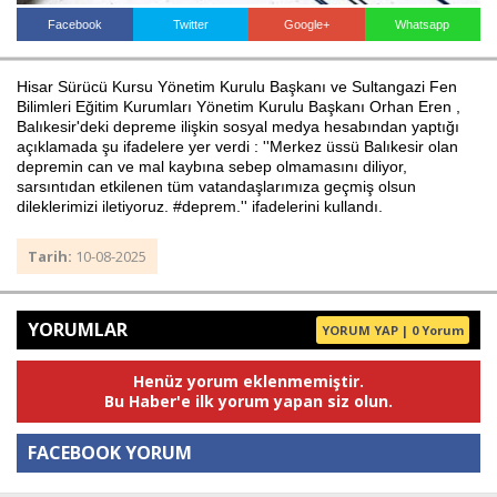
Facebook
Twitter
Google+
Whatsapp
Haberin Doğru Adresi.
Hisar Sürücü Kursu Yönetim Kurulu Başkanı ve Sultangazi Fen
Bilimleri Eğitim Kurumları Yönetim Kurulu Başkanı Orhan Eren ,
Balıkesir'deki depreme ilişkin sosyal medya hesabından yaptığı
açıklamada şu ifadelere yer verdi : ''Merkez üssü Balıkesir olan
depremin can ve mal kaybına sebep olmamasını diliyor,
sarsıntıdan etkilenen tüm vatandaşlarımıza geçmiş olsun
dileklerimizi iletiyoruz. #deprem.'' ifadelerini kullandı.
Tarih:
10-08-2025
YORUMLAR
YORUM YAP | 0 Yorum
Henüz yorum eklenmemiştir.
Bu Haber'e ilk yorum yapan siz olun.
FACEBOOK YORUM