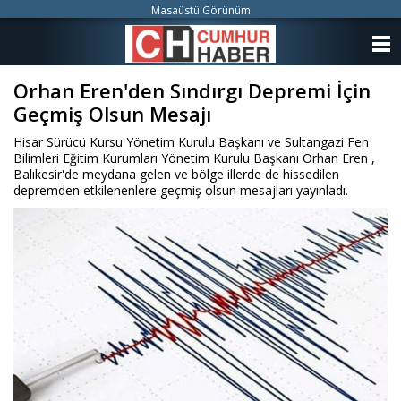
Masaüstü Görünüm
ANASAYFA
Orhan Eren'den Sındırgı Depremi İçin
KATEGORİLER
Geçmiş Olsun Mesajı
YAZARLAR
Hisar Sürücü Kursu Yönetim Kurulu Başkanı ve Sultangazi Fen
Bilimleri Eğitim Kurumları Yönetim Kurulu Başkanı Orhan Eren ,
ANKETLER
Balıkesir'de meydana gelen ve bölge illerde de hissedilen
depremden etkilenenlere geçmiş olsun mesajları yayınladı.
FOTO GALERİ
VİDEO GALERİ
KÜNYE
İLETİŞİM