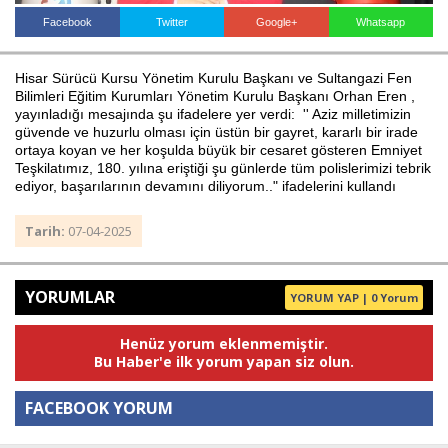
Facebook
Twitter
Google+
Whatsapp
Haberin Doğru Adresi.
Hisar Sürücü Kursu Yönetim Kurulu Başkanı ve Sultangazi Fen
Bilimleri Eğitim Kurumları Yönetim Kurulu Başkanı Orhan Eren ,
yayınladığı mesajında şu ifadelere yer verdi: '' Aziz milletimizin
güvende ve huzurlu olması için üstün bir gayret, kararlı bir irade
ortaya koyan ve her koşulda büyük bir cesaret gösteren Emniyet
Teşkilatımız, 180. yılına eriştiği şu günlerde tüm polislerimizi tebrik
ediyor, başarılarının devamını diliyorum.." ifadelerini kullandı
Tarih:
07-04-2025
YORUMLAR
YORUM YAP | 0 Yorum
Henüz yorum eklenmemiştir.
Bu Haber'e ilk yorum yapan siz olun.
FACEBOOK YORUM