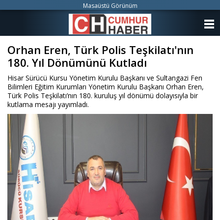
Masaüstü Görünüm
ANASAYFA
Orhan Eren, Türk Polis Teşkilatı'nın
KATEGORİLER
180. Yıl Dönümünü Kutladı
YAZARLAR
Hisar Sürücü Kursu Yönetim Kurulu Başkanı ve Sultangazi Fen
Bilimleri Eğitim Kurumları Yönetim Kurulu Başkanı Orhan Eren,
ANKETLER
Türk Polis Teşkilatı’nın 180. kuruluş yıl dönümü dolayısıyla bir
kutlama mesajı yayımladı.
FOTO GALERİ
VİDEO GALERİ
KÜNYE
İLETİŞİM