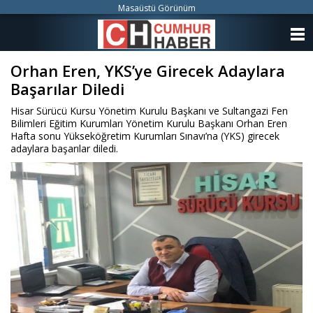
Masaüstü Görünüm
ANASAYFA
Orhan Eren, YKS’ye Girecek Adaylara
KATEGORİLER
Başarılar Diledi
YAZARLAR
Hisar Sürücü Kursu Yönetim Kurulu Başkanı ve Sultangazi Fen
Bilimleri Eğitim Kurumları Yönetim Kurulu Başkanı Orhan Eren
ANKETLER
Hafta sonu Yükseköğretim Kurumları Sınavı’na (YKS) girecek
adaylara başarılar diledi.
FOTO GALERİ
VİDEO GALERİ
KÜNYE
İLETİŞİM