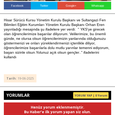
Facebook
Twitter
Google+
Whatsapp
Haberin Doğru Adresi.
Hisar Sürücü Kursu Yönetim Kurulu Başkanı ve Sultangazi Fen
Bilimleri Eğitim Kurumları Yönetim Kurulu Başkanı Orhan Eren
yayınladığı mesajında şu ifadelere yer verdi: '' YKS'ye girecek
olan öğrencilerimize başarılar diliyorum. Velilerimize, bu önemli
günde, ne olursa olsun öğrencilerimizin yanlarında olduğunuzu
göstermenizi ve onları yüreklendirmenizi içtenlikle diliyor,
öğrencilerimize başarılarla dolu mutlu yarınlar temenni ediyorum,
başarı sizinle olsun.Yolunuz açık olsun gençler.." ifadelerini
kullandı
Tarih:
19-06-2025
YORUMLAR
YORUM YAP | 0 Yorum
Henüz yorum eklenmemiştir.
Bu Haber'e ilk yorum yapan siz olun.