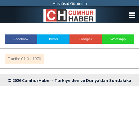
Masaüstü Görünüm
ANASAYFA
KATEGORİLER
Facebook
Twitter
Google+
Whatsapp
YAZARLAR
Tarih:
01-01-1970
ANKETLER
FOTO GALERİ
© 2026 CumhurHaber - Türkiye'den ve Dünya'dan Sondakika
VİDEO GALERİ
Haberleri
KÜNYE
İLETİŞİM