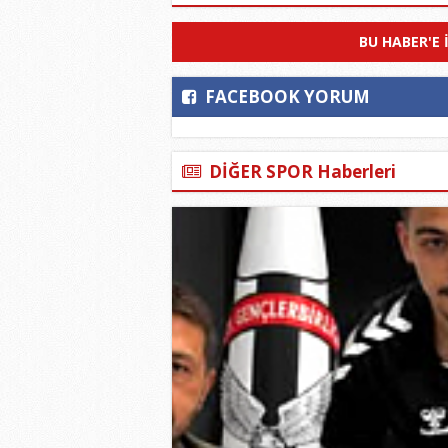
BU HABER'E 
FACEBOOK YORUM
DİĞER SPOR Haberleri