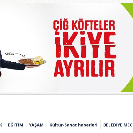
K
EĞİTİM
YAŞAM
Kültür-Sanat haberleri
BELEDİYE MEC