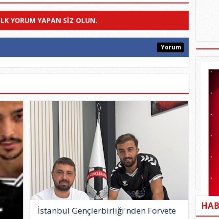
ILK YORUM YAPAN SIZ OLUN.
Yorum
HAB
İstanbul Gençlerbirliği'nden Forvete