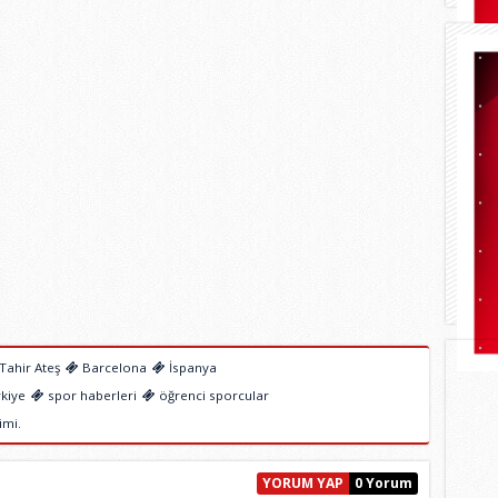
Tahir Ateş
Barcelona
İspanya
kiye
spor haberleri
öğrenci sporcular
imi.
YORUM YAP
0 Yorum