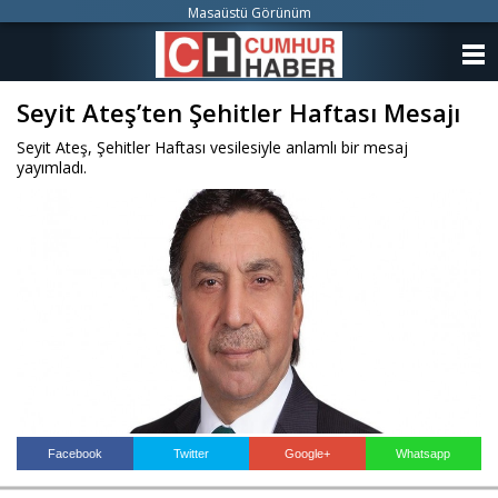
Masaüstü Görünüm
ANASAYFA
Seyit Ateş’ten Şehitler Haftası Mesajı
KATEGORİLER
Seyit Ateş, Şehitler Haftası vesilesiyle anlamlı bir mesaj
YAZARLAR
yayımladı.
ANKETLER
FOTO GALERİ
VİDEO GALERİ
KÜNYE
İLETİŞİM
Facebook
Twitter
Google+
Whatsapp