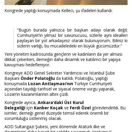
Kongrede yaptığı konuşmada Kelleci, şu ifadeleri kullandı:
“Bugün burada yalnızca bir başkan adayı olarak değil;
Cumhuriyet’in yılmaz bir savunucusu, sizlerle aynı idealleri
paylaşan bir yol arkadaşınız olarak bulunuyorum. Biliniz ki
sizlerin varlığı, bu mücadeledeki en büyük gücümüzdür.”
Yeni yönetim kadrosunda gençlerin ve kadınların da yer alması
dikkat çekerken, derneğin daha dinamik ve katılımcı bir yapıya
kavuşması hedefleniyor.
Kongreye ADD Genel Sekreter Yardımcısı ve İstanbul Şube
Başkanı
Önder Polatoğlu
da katıldı. Polatoğlu, yaptığı
konuşmada
Lozan Antlaşması’nın
Türkiye Cumhuriyeti
açısından taşıdığı tarihsel ve siyasal öneme vurgu yaparak,
Lozan’ın kazanımlarının altını çizdi.
Kongrede ayrıca,
Ankara’daki Üst Kurul
Delegeliği
için
Kanber Koçak
ve
Ferdi Özel
görevlendirildi. Bu
isimler, derneği genel düzeyde temsil ederek önemli bir
sorumluluğu üstlenmiş olacak.
ADD Sultangazi Şubesi, yeni dönemde Atatürk ilke ve
devrimlerini daha kararlı bir şekilde savunmak, toplumsal