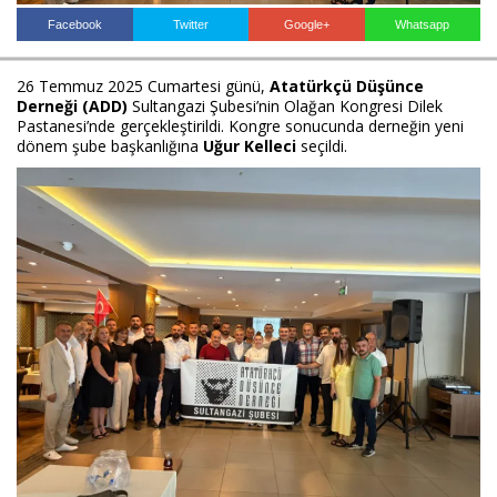
Facebook
Twitter
Google+
Whatsapp
Haberin Doğru Adresi.
26 Temmuz 2025 Cumartesi günü,
Atatürkçü Düşünce
Derneği (ADD)
Sultangazi Şubesi’nin Olağan Kongresi Dilek
Pastanesi’nde gerçekleştirildi. Kongre sonucunda derneğin yeni
dönem şube başkanlığına
Uğur Kelleci
seçildi.