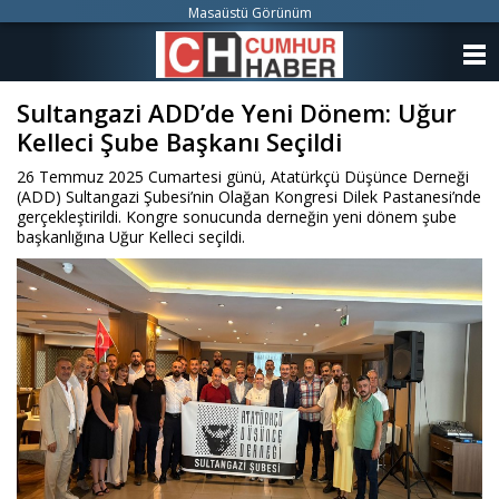
Masaüstü Görünüm
ANASAYFA
Sultangazi ADD’de Yeni Dönem: Uğur
KATEGORİLER
Kelleci Şube Başkanı Seçildi
YAZARLAR
26 Temmuz 2025 Cumartesi günü, Atatürkçü Düşünce Derneği
(ADD) Sultangazi Şubesi’nin Olağan Kongresi Dilek Pastanesi’nde
ANKETLER
gerçekleştirildi. Kongre sonucunda derneğin yeni dönem şube
başkanlığına Uğur Kelleci seçildi.
FOTO GALERİ
VİDEO GALERİ
KÜNYE
İLETİŞİM