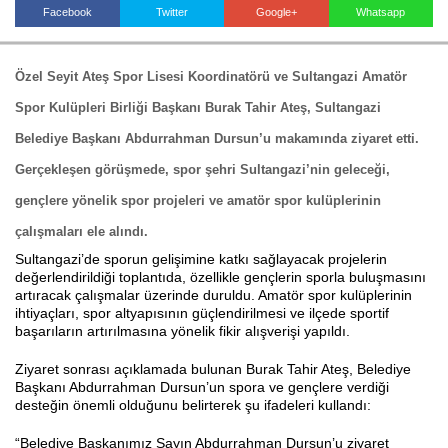
Facebook
Twitter
Google+
Whatsapp
Haberin Doğru Adresi.
Özel Seyit Ateş Spor Lisesi Koordinatörü ve Sultangazi Amatör
Spor Kulüpleri Birliği Başkanı Burak Tahir Ateş, Sultangazi
Belediye Başkanı Abdurrahman Dursun’u makamında ziyaret etti.
Gerçekleşen görüşmede, spor şehri Sultangazi’nin geleceği,
gençlere yönelik spor projeleri ve amatör spor kulüplerinin
çalışmaları ele alındı.
Sultangazi’de sporun gelişimine katkı sağlayacak projelerin
değerlendirildiği toplantıda, özellikle gençlerin sporla buluşmasını
artıracak çalışmalar üzerinde duruldu. Amatör spor kulüplerinin
ihtiyaçları, spor altyapısının güçlendirilmesi ve ilçede sportif
başarıların artırılmasına yönelik fikir alışverişi yapıldı.
Ziyaret sonrası açıklamada bulunan Burak Tahir Ateş, Belediye
Başkanı Abdurrahman Dursun’un spora ve gençlere verdiği
desteğin önemli olduğunu belirterek şu ifadeleri kullandı:
“Belediye Başkanımız Sayın Abdurrahman Dursun’u ziyaret