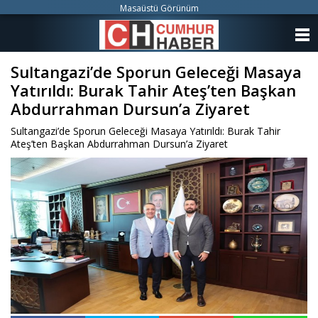
Masaüstü Görünüm
ANASAYFA
Sultangazi’de Sporun Geleceği Masaya
KATEGORİLER
Yatırıldı: Burak Tahir Ateş’ten Başkan
YAZARLAR
Abdurrahman Dursun’a Ziyaret
Sultangazi’de Sporun Geleceği Masaya Yatırıldı: Burak Tahir
ANKETLER
Ateş’ten Başkan Abdurrahman Dursun’a Ziyaret
FOTO GALERİ
VİDEO GALERİ
KÜNYE
İLETİŞİM