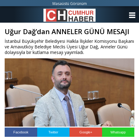
Masaüstü Görünüm
ANASAYFA
Uğur Dağ’dan ANNELER GÜNÜ MESAJI
KATEGORİLER
İstanbul Büyükşehir Belediyesi Halkla İlişkiler Komisyonu Başkanı
YAZARLAR
ve Arnavutköy Belediye Meclis Üyesi Uğur Dağ, Anneler Günü
dolayısıyla bir kutlama mesajı yayımladı.
ANKETLER
FOTO GALERİ
VİDEO GALERİ
KÜNYE
İLETİŞİM
Facebook
Twitter
Google+
Whatsapp