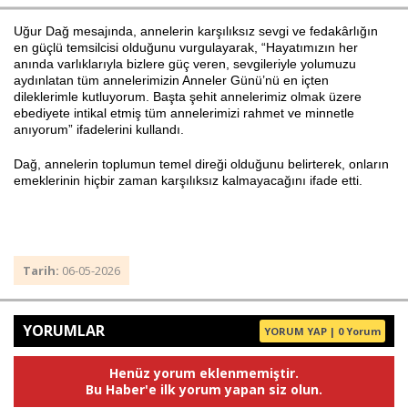
Uğur Dağ mesajında, annelerin karşılıksız sevgi ve fedakârlığın
en güçlü temsilcisi olduğunu vurgulayarak, “Hayatımızın her
anında varlıklarıyla bizlere güç veren, sevgileriyle yolumuzu
Haberin Doğru Adresi.
aydınlatan tüm annelerimizin Anneler Günü’nü en içten
dileklerimle kutluyorum. Başta şehit annelerimiz olmak üzere
ebediyete intikal etmiş tüm annelerimizi rahmet ve minnetle
anıyorum” ifadelerini kullandı.
Dağ, annelerin toplumun temel direği olduğunu belirterek, onların
emeklerinin hiçbir zaman karşılıksız kalmayacağını ifade etti.
Tarih:
06-05-2026
YORUMLAR
YORUM YAP | 0 Yorum
Henüz yorum eklenmemiştir.
Bu Haber'e ilk yorum yapan siz olun.