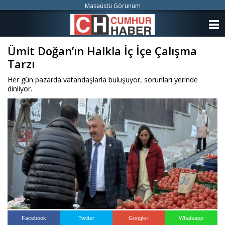
Masaüstü Görünüm
ANASAYFA
Ümit Doğan’ın Halkla İç İçe Çalışma
KATEGORİLER
Tarzı
YAZARLAR
Her gün pazarda vatandaşlarla buluşuyor, sorunları yerinde
dinliyor.
ANKETLER
FOTO GALERİ
VİDEO GALERİ
KÜNYE
İLETİŞİM
Facebook
Twitter
Google+
Whatsapp