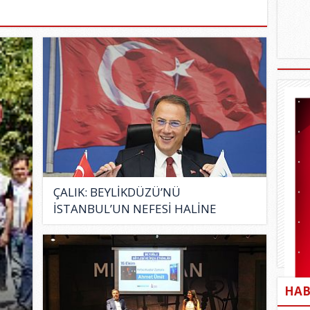
ÇALIK: BEYLİKDÜZÜ’NÜ
İSTANBUL’UN NEFESİ HALİNE
GETİRECEĞİZ..
HAB