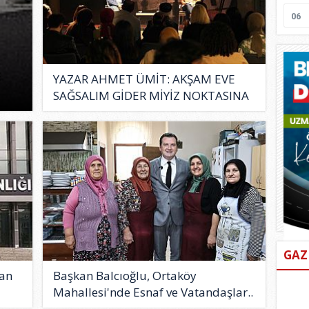
06
YAZAR AHMET ÜMİT: AKŞAM EVE
SAĞSALIM GİDER MİYİZ NOKTASINA
G..
GAZ
lan
Başkan Balcıoğlu, Ortaköy
Mahallesi'nde Esnaf ve Vatandaşlar..