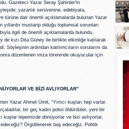
ldu. Gazeteci-Yazar Seray Şahinler'in
yleşide; yazarlık serüvenine, edebiyata,
ye türüne dair önemli açıklamalarda bulunan Yazar
 yıllardır mustarip olduğu toplumsal sorunları
abıyla ilgili de önemli açıklamalarda bulundu.
e kızı Dila Güney ile birlikte etkinliğe katılarak
edi. Söyleşinin ardından katılımcıların sorularını da
onra düzenlenen imza töreninde okuyucular için
NÜYORLAR VE BİZİ AVLIYORLAR”
rten Yazar Ahmet Ümit, “Yırtıcı kuşları hep varlar.
çaladılar, bir geç kadın polisi öldürdüler, yeni bir
ı kuşlar tepemizde dönüyorlar ve bizi avlıyorlar,
ş edeceğiz? Örgütlenerek baş edeceğiz. Politik