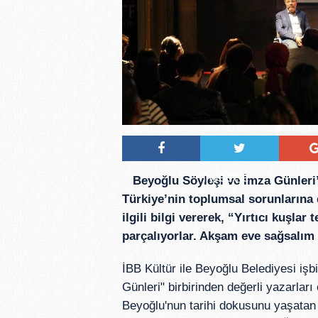
Tweetle
Beyoğlu Söyleşi ve İmza Günleri
Türkiye’nin toplumsal sorunlarına d
ilgili bilgi vererek, “Yırtıcı kuşlar
parçalıyorlar. Akşam eve sağsalım 
İBB Kültür ile Beyoğlu Belediyesi iş
Günleri" birbirinden değerli yazarla
Beyoğlu'nun tarihi dokusunu yaşatan M