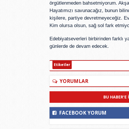
örgütlenmeden bahsetmiyorum. Akşam
Hayatımızı savunacağız, bunun bilinc
kişilere, partiye devretmeyeceğiz. Ev
Kim olursa olsun, sağ sol fark etmiy
Edebiyatseverleri birbirinden farklı 
günlerde de devam edecek.
Etiketler
YORUMLAR
BU HABER'E 
FACEBOOK YORUM