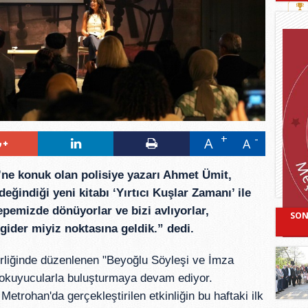
A
A
’ne konuk olan polisiye yazarı Ahmet Ümit,
eğindiği yeni kitabı ‘Yırtıcı Kuşlar Zamanı’ ile
 tepemizde dönüyorlar ve bizi avlıyorlar,
SON
gider miyiz noktasına geldik.” dedi.
birliğinde düzenlenen "Beyoğlu Söyleşi ve İmza
rı okuyucularla buluşturmaya devam ediyor.
etrohan'da gerçekleştirilen etkinliğin bu haftaki ilk