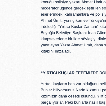
konuğu polisiye yazarı Ahmet Ümit o
moderatörlüğünde gerçekleştirilen sö
eserlerindeki kahramanlara ve polisi
Ahmet Ümit, yeni çıkan ve Türkiye’nin
irdelediği “Yırtıcı Kuşlar Zamanı” kit
Beyoğlu Belediye Başkanı İnan Güney d
kitapseverlerle birlikte söyleşiyi dinl
yanıtlayan Yazar Ahmet Ümit, daha s
kitabını imzaladı.
“YIRTICI KUŞLAR TEPEMİZDE DÖ
Yırtıcı kuşların hep var olduğunu beli
Bunlar biliyorsunuz Narin kızımızı par
kızımızın daha cesedi bulundu. Yırtıc
parçalıyorlar. Peki bunlarla nasıl ba