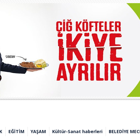
K
EĞİTİM
YAŞAM
Kültür-Sanat haberleri
BELEDİYE MEC