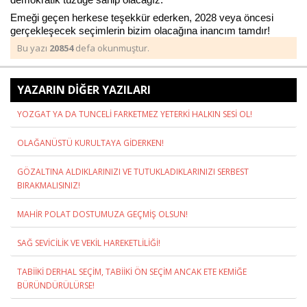
Emeği geçen herkese teşekkür ederken, 2028 veya öncesi
gerçekleşecek seçimlerin bizim olacağına inancım tamdır!
Bu yazı
20854
defa okunmuştur.
Haberin Doğru Adresi.
YAZARIN DİĞER YAZILARI
YOZGAT YA DA TUNCELİ FARKETMEZ YETERKİ HALKIN SESİ OL!
OLAĞANÜSTÜ KURULTAYA GİDERKEN!
GÖZALTINA ALDIKLARINIZI VE TUTUKLADIKLARINIZI SERBEST
BIRAKMALISINIZ!
MAHİR POLAT DOSTUMUZA GEÇMİŞ OLSUN!
SAĞ SEVİCİLİK VE VEKİL HAREKETLİLİĞİ!
TABİİKİ DERHAL SEÇİM, TABİİKİ ÖN SEÇİM ANCAK ETE KEMİĞE
BÜRÜNDÜRÜLÜRSE!