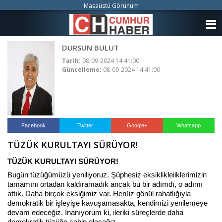
Masaüstü Görünüm
ANASAYFA
DURSUN BULUT
KATEGORİLER
Tarih:
08-09-2024 14:41:00
Güncelleme:
08-09-2024 14:41:00
YAZARLAR
ANKETLER
FOTO GALERİ
Facebook
Twitter
Google+
Whatsapp
TÜZÜK KURULTAYI SÜRÜYOR!
VİDEO GALERİ
TÜZÜK KURULTAYI SÜRÜYOR!
KÜNYE
Bugün tüzüğümüzü yeniliyoruz. Şüphesiz eksiklikleiiklerimizin
tamamını ortadan kaldıramadık ancak bu bir adımdı, o adımı
İLETİŞİM
attık. Daha birçok eksiğimiz var. Henüz gönül rahatlığıyla
demokratik bir işleyişe kavuşamasakta, kendimizi yenilemeye
devam edeceğiz. İnanıyorum ki, ileriki süreçlerde daha
demokratik tüzüğe sahip olacağız.