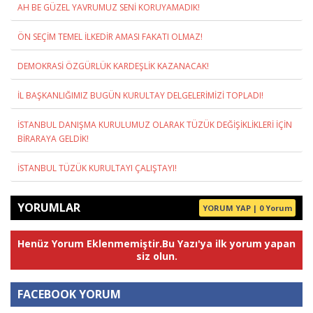
AH BE GÜZEL YAVRUMUZ SENİ KORUYAMADIK!
ÖN SEÇİM TEMEL İLKEDİR AMASI FAKATI OLMAZ!
DEMOKRASİ ÖZGÜRLÜK KARDEŞLİK KAZANACAK!
İL BAŞKANLIĞIMIZ BUGÜN KURULTAY DELGELERİMİZİ TOPLADI!
İSTANBUL DANIŞMA KURULUMUZ OLARAK TÜZÜK DEĞİŞİKLİKLERİ İÇİN
BİRARAYA GELDİK!
İSTANBUL TÜZÜK KURULTAYI ÇALIŞTAYI!
YORUMLAR
YORUM YAP | 0 Yorum
Henüz Yorum Eklenmemiştir.Bu Yazı'ya ilk yorum yapan
siz olun.
FACEBOOK YORUM