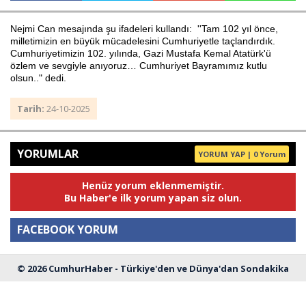
Nejmi Can mesajında şu ifadeleri kullandı: ''Tam 102 yıl önce,
milletimizin en büyük mücadelesini Cumhuriyetle taçlandırdık.
Haberin Doğru Adresi.
Cumhuriyetimizin 102. yılında, Gazi Mustafa Kemal Atatürk'ü
özlem ve sevgiyle anıyoruz… Cumhuriyet Bayramımız kutlu
olsun.." dedi.
Tarih:
24-10-2025
YORUMLAR
YORUM YAP | 0 Yorum
Henüz yorum eklenmemiştir.
Bu Haber'e ilk yorum yapan siz olun.
FACEBOOK YORUM
© 2026 CumhurHaber - Türkiye'den ve Dünya'dan Sondakika
Yorum
Haberleri