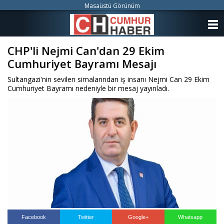
Masaüstü Görünüm
ANASAYFA
CHP'li Nejmi Can'dan 29 Ekim
KATEGORİLER
Cumhuriyet Bayramı Mesajı
YAZARLAR
Sultangazi'nin sevilen simalarından iş insanı Nejmi Can 29 Ekim
Cumhuriyet Bayramı nedeniyle bir mesaj yayınladı.
ANKETLER
FOTO GALERİ
VİDEO GALERİ
KÜNYE
İLETİŞİM
Facebook
Twitter
Google+
Whatsapp