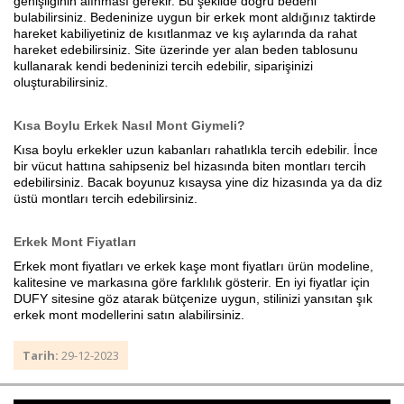
genişliğinin alınması gerekir. Bu şekilde doğru bedeni
bulabilirsiniz. Bedeninize uygun bir erkek mont aldığınız taktirde
hareket kabiliyetiniz de kısıtlanmaz ve kış aylarında da rahat
hareket edebilirsiniz. Site üzerinde yer alan beden tablosunu
kullanarak kendi bedeninizi tercih edebilir, siparişinizi
oluşturabilirsiniz.
Kısa Boylu Erkek Nasıl Mont Giymeli?
Kısa boylu erkekler uzun kabanları rahatlıkla tercih edebilir. İnce
bir vücut hattına sahipseniz bel hizasında biten montları tercih
edebilirsiniz. Bacak boyunuz kısaysa yine diz hizasında ya da diz
üstü montları tercih edebilirsiniz.
Erkek Mont Fiyatları
Erkek mont fiyatları ve erkek kaşe mont fiyatları ürün modeline,
kalitesine ve markasına göre farklılık gösterir. En iyi fiyatlar için
DUFY sitesine göz atarak bütçenize uygun, stilinizi yansıtan şık
erkek mont modellerini satın alabilirsiniz.
Tarih:
29-12-2023