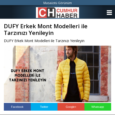
Masaüstü Görünüm
ANASAYFA
DUFY Erkek Mont Modelleri ile
KATEGORİLER
Tarzınızı Yenileyin
YAZARLAR
DUFY Erkek Mont Modelleri ile Tarzınızı Yenileyin
ANKETLER
FOTO GALERİ
VİDEO GALERİ
KÜNYE
İLETİŞİM
Facebook
Twitter
Google+
Whatsapp