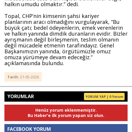
halkın umudu olmaktır.” dedi.
Topal, CHP’nin kimsenin şahsi kariyer 
planlarının aracı olmadığını vurgulayarak, “Bu 
büyük çatı; bedel ödeyenlerin, emek verenlerin 
ve halkın yanında dimdik duranların evidir. Bizler 
ayrışmanın değil birleşmenin, teslim olmanın 
değil mücadele etmenin tarafındayız. Genel 
Başkanımızın yanında, örgütümüzle omuz 
omuza yürümeye devam edeceğiz.” 
açıklamasında bulundu.
Tarih:
21-05-2026
YORUMLAR
YORUM YAP | 0 Yorum
Henüz yorum eklenmemiştir.
Bu Haber'e ilk yorum yapan siz olun.
FACEBOOK YORUM