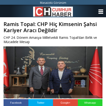
Masaüstü Görünüm
ANASAYFA
Ramis Topal: CHP Hiç Kimsenin Şahsi
KATEGORİLER
Kariyer Aracı Değildir
YAZARLAR
CHP 24. Dönem Amasya Milletvekili Ramis Topal’dan Birlik ve
Mücadele Mesajı
ANKETLER
FOTO GALERİ
VİDEO GALERİ
KÜNYE
İLETİŞİM
Facebook
Twitter
Google+
Whatsapp