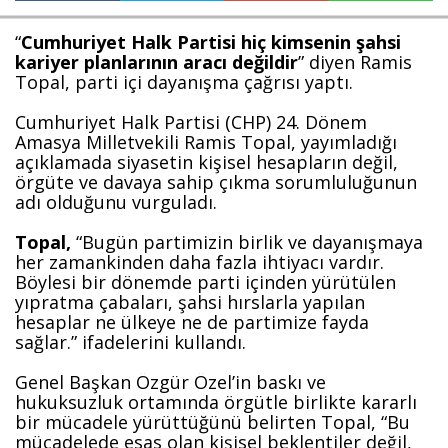
“
Cumhuriyet Halk Partisi hiç kimsenin şahsi 
kariyer planlarının aracı değildir
” diyen Ramis 
Haberin Doğru Adresi.
Topal, parti içi dayanışma çağrısı yaptı.
Cumhuriyet Halk Partisi (CHP) 24. Dönem 
Amasya Milletvekili Ramis Topal, yayımladığı 
açıklamada siyasetin kişisel hesapların değil, 
örgüte ve davaya sahip çıkma sorumluluğunun 
adı olduğunu vurguladı.
Topal,
 “Bugün partimizin birlik ve dayanışmaya 
her zamankinden daha fazla ihtiyacı vardır. 
Böylesi bir dönemde parti içinden yürütülen 
yıpratma çabaları, şahsi hırslarla yapılan 
hesaplar ne ülkeye ne de partimize fayda 
sağlar.” ifadelerini kullandı.
Genel Başkan Özgür Özel’in baskı ve 
hukuksuzluk ortamında örgütle birlikte kararlı 
bir mücadele yürüttüğünü belirten Topal, “Bu 
mücadelede esas olan kişisel beklentiler değil, 