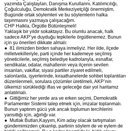
yazımda Çalıştayları, Danışma Kurullarını, Katılımcılığı,
Çoğulculuğu, Demokratik Merkeziyetçilği önermiştim.
Bugünde ortak söylemleri ve bu söylemlerin halka
taşınmasını yazmaya çalışacağım.
CHP Halkla, Örgütle Bütünleşmeli!
Yaklaşık bir yıldır sokaktayız. Bu olumlu anacak, halk
sadece AKP’ye duyduğu tepkilerle örgütlenemez. Bunun
için şu önerileri dikkate almalı:
● 81 ilimizden birden sahaya inmeliyiz. Her ilde, ilçede
milletvekilleriyle, parti içinde her kademeye seçilmiş
yöneticilerle, seçilmiş belediye kadrolarıyla, esnaflar,
sendikalar, odalar, mahallenin veya ilçenin sevilen
insanları, vakıflar, siyasi partiler ziyaret edilmeli,
salonlarda, işyerlerinde, kıraathanelerde sohbet toplantıları
düzenlenmeli, sorulara çözümler üretilmeli, AKP’nin
ülkemizi sürüklediği iflas ve geleceğe dair yol haritamız
anlatılmalı.
● Gittiğimiz her yerde ara ve erken seçimi, Demokratik
Parlamenter Sistemi talep etmek için, imzalar toplanmalı.
Bunun yaptırım gücü yok ancak toplumun tercihlerini
yansıttığı için, ağırlığı var.
● Mutlak Butlan,Kayyım, Kim aday olacak tartışmaları
gündemimizden çıkıarılıp, partinin söylem de ve eylem de