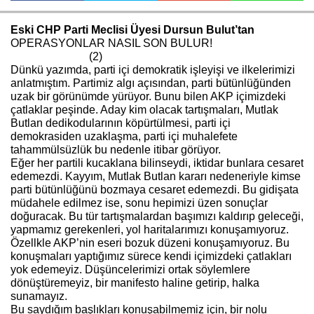
Eski CHP Parti Meclisi Üyesi Dursun Bulut’tan
OPERASYONLAR NASIL SON BULUR!
Haberin Doğru Adresi.
(2)
Dünkü yazımda, parti içi demokratik işleyişi ve ilkelerimizi
anlatmıştım. Partimiz algı açısından, parti bütünlüğünden
uzak bir görünümde yürüyor. Bunu bilen AKP içimizdeki
çatlaklar peşinde. Aday kim olacak tartışmaları, Mutlak
Butlan dedikodularının köpürtülmesi, parti içi
demokrasiden uzaklaşma, parti içi muhalefete
tahammülsüzlük bu nedenle itibar görüyor.
Eğer her partili kucaklana bilinseydi, iktidar bunlara cesaret
edemezdi. Kayyım, Mutlak Butlan kararı nedeneriyle kimse
parti bütünlüğünü bozmaya cesaret edemezdi. Bu gidişata
müdahele edilmez ise, sonu hepimizi üzen sonuçlar
doğuracak. Bu tür tartışmalardan başımızı kaldırıp geleceği,
yapmamız gerekenleri, yol haritalarımızı konuşamıyoruz.
Özellkle AKP’nin eseri bozuk düzeni konuşamıyoruz. Bu
konuşmaları yaptığımız sürece kendi içimizdeki çatlakları
yok edemeyiz. Düşüncelerimizi ortak söylemlere
dönüştüremeyiz, bir manifesto haline getirip, halka
sunamayız.
Bu saydığım başlıkları konuşabilmemiz için, bir nolu