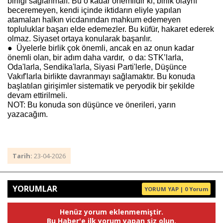
birliği sağlanmalı. Bu o kadar önemlidir ki, birlik olaynı
beceremeyen, kendi içinde iktidarın eliyle yapılan
atamaları halkın vicdanından mahkum edemeyen
topluluklar başarı elde edemezler. Bu küfür, hakaret ederek
olmaz. Siyaset ortaya konularak başarılır.
● Üyelerle birlik çok önemli, ancak en az onun kadar
önemli olan, bir adım daha vardır, o da: STK’larla,
Oda'larla, Sendika'larla, Siyasi Parti'lerle, Düşünce
Vakıf'larla birlikte davranmayı sağlamaktır. Bu konuda
başlatılan girişimler sistematik ve peryodik bir şekilde
devam ettirilmeli.
NOT: Bu konuda son düşünce ve önerileri, yarın
yazacağım.
Tarih:
23-04-2026
YORUMLAR
YORUM YAP | 0 Yorum
Henüz yorum eklenmemiştir.
Bu Haber'e ilk yorum yapan siz olun.