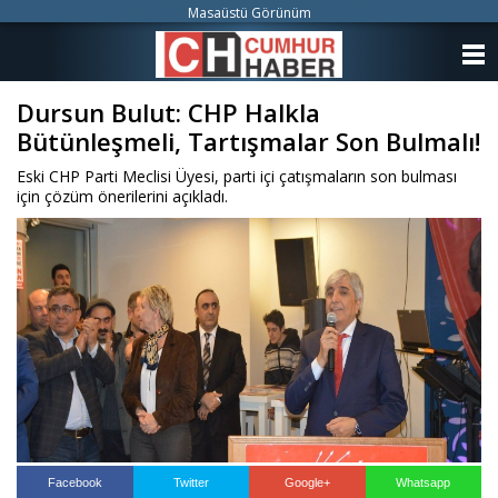
Masaüstü Görünüm
ANASAYFA
Dursun Bulut: CHP Halkla
KATEGORİLER
Bütünleşmeli, Tartışmalar Son Bulmalı!
YAZARLAR
Eski CHP Parti Meclisi Üyesi, parti içi çatışmaların son bulması
için çözüm önerilerini açıkladı.
ANKETLER
FOTO GALERİ
VİDEO GALERİ
KÜNYE
İLETİŞİM
Facebook
Twitter
Google+
Whatsapp