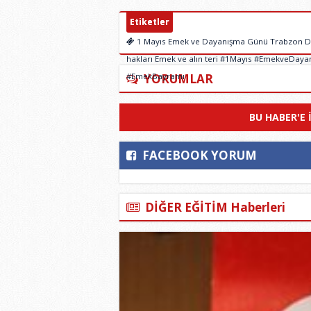
Etiketler
1 Mayıs Emek ve Dayanışma Günü Trabzon Dern
hakları Emek ve alın teri #1Mayıs #EmekveDay
#EmekBayramı
YORUMLAR
BU HABER'E 
FACEBOOK YORUM
DİĞER EĞİTİM Haberleri