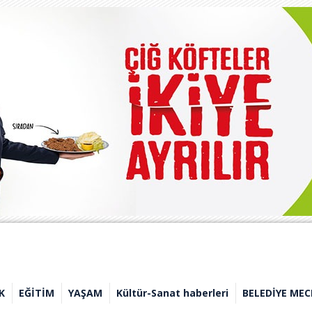
K
EĞİTİM
YAŞAM
Kültür-Sanat haberleri
BELEDİYE MEC