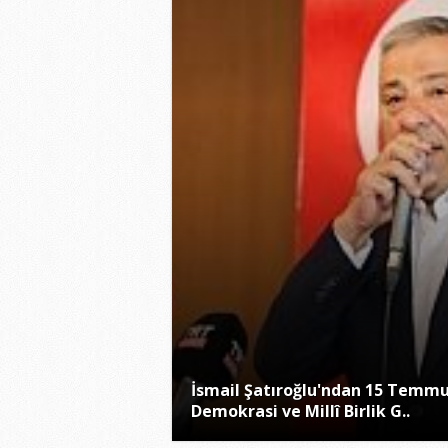
İsmail Şatıroğlu'ndan 15 Temm
Demokrasi ve Millî Birlik G..