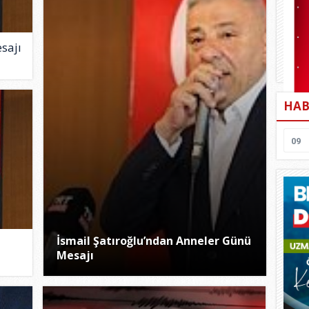
sajı
HAB
09
İsmail Şatıroğlu’ndan Anneler Günü
Mesajı