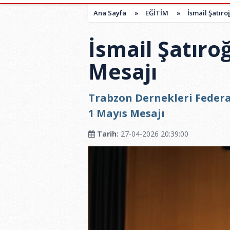
Ana Sayfa
»
EĞİTİM
»
İsmail Şatıro
İsmail Şatıro
Mesajı
Trabzon Dernekleri Federa
1 Mayıs Mesajı
Tarih:
27-04-2026 20:39:00