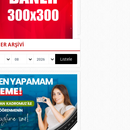
ER ARŞİVİ
08
2026