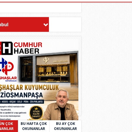
nbul
ÜN ÇOK
BU HAFTA ÇOK
BU AY ÇOK
NANLAR
OKUNANLAR
OKUNANLAR