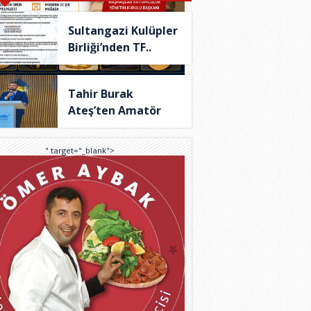
Sultangazi Kulüpler
Birliği’nden TF..
Tahir Burak
Ateş’ten Amatör
Spor İç..
" target="_blank">