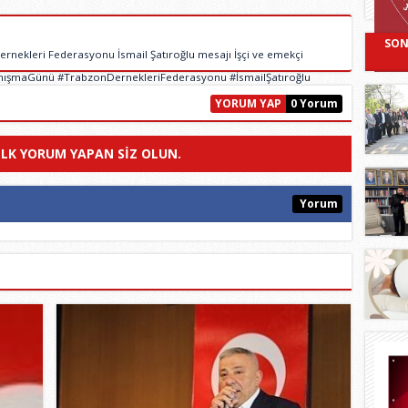
SON
ekleri Federasyonu İsmail Şatıroğlu mesajı İşçi ve emekçi
anışmaGünü #TrabzonDernekleriFederasyonu #İsmailŞatıroğlu
YORUM YAP
0 Yorum
ILK YORUM YAPAN SIZ OLUN.
Yorum