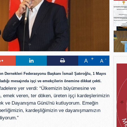
A
A
on Dernekleri Federasyonu Başkanı İsmail Şatıroğlu, 1 Mayıs 
dığı mesajında işçi ve emekçilerin önemine dikkat çekti.
adelere yer verdi: “Ülkemizin büyümesine ve 
 emek veren, ter döken, üreten işçi kardeşlerimizin 
ek ve Dayanışma Günü'nü kutluyorum. Emeğin 
berliğimizin, kardeşliğimizin ve dayanışmamızın 
diyorum.”