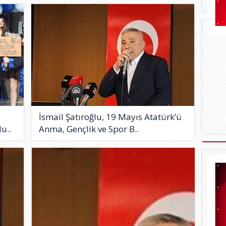
İsmail Şatıroğlu, 19 Mayıs Atatürk’ü
u..
Anma, Gençlik ve Spor B..