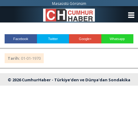
Masaüstü Görünüm
ANASAYFA
KATEGORİLER
Facebook
Twitter
Google+
Whatsapp
YAZARLAR
Tarih:
01-01-1970
ANKETLER
FOTO GALERİ
© 2026 CumhurHaber - Türkiye'den ve Dünya'dan Sondakika
VİDEO GALERİ
Haberleri
KÜNYE
İLETİŞİM