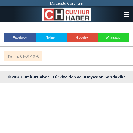
Masaüstü Görünüm
ANASAYFA
KATEGORİLER
Facebook
Twitter
Google+
Whatsapp
YAZARLAR
Tarih:
01-01-1970
ANKETLER
FOTO GALERİ
© 2026 CumhurHaber - Türkiye'den ve Dünya'dan Sondakika
VİDEO GALERİ
Haberleri
KÜNYE
İLETİŞİM