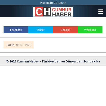
Masaüstü Görünüm
ANASAYFA
KATEGORİLER
Facebook
Twitter
Google+
Whatsapp
YAZARLAR
Tarih:
01-01-1970
ANKETLER
FOTO GALERİ
© 2026 CumhurHaber - Türkiye'den ve Dünya'dan Sondakika
VİDEO GALERİ
Haberleri
KÜNYE
İLETİŞİM