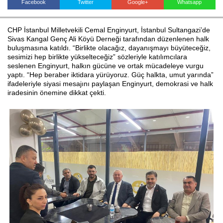
Facebook
Twitter
Google+
Whatsapp
CHP İstanbul Milletvekili Cemal Enginyurt, İstanbul Sultangazi’de
Haberin Doğru Adresi.
Sivas Kangal Genç Ali Köyü Derneği tarafından düzenlenen halk
buluşmasına katıldı. “Birlikte olacağız, dayanışmayı büyüteceğiz,
sesimizi hep birlikte yükselteceğiz” sözleriyle katılımcılara
seslenen Enginyurt, halkın gücüne ve ortak mücadeleye vurgu
yaptı. “Hep beraber iktidara yürüyoruz. Güç halkta, umut yarında”
ifadeleriyle siyasi mesajını paylaşan Enginyurt, demokrasi ve halk
iradesinin önemine dikkat çekti.